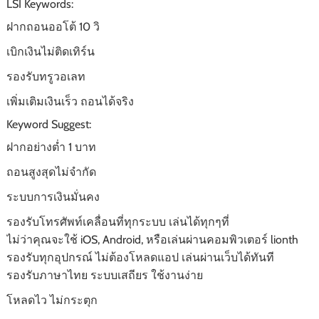
LSI Keywords:
ฝากถอนออโต้ 10 วิ
เบิกเงินไม่ติดเทิร์น
รองรับทรูวอเลท
เพิ่มเติมเงินเร็ว ถอนได้จริง
Keyword Suggest:
ฝากอย่างต่ำ 1 บาท
ถอนสูงสุดไม่จำกัด
ระบบการเงินมั่นคง
รองรับโทรศัพท์เคลื่อนที่ทุกระบบ เล่นได้ทุกๆที่
ไม่ว่าคุณจะใช้ iOS, Android, หรือเล่นผ่านคอมพิวเตอร์ lionth
รองรับทุกอุปกรณ์ ไม่ต้องโหลดแอป เล่นผ่านเว็บได้ทันที
รองรับภาษาไทย ระบบเสถียร ใช้งานง่าย
โหลดไว ไม่กระตุก