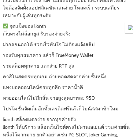
เว็บรองรับการใช้งานผ่านมือถือทุกระบบ และก็คอมพิวเตอร์
ไม่ต้องจัดตั้งแอปพลิเคชัน เล่นง่าย โหลดเร็ว ระบบเสถียร
เหมาะกับผู้เล่นทุกระดับ
จุดแข็งของ lionth
เว็บตรงไม่ล็อกยูส รับรองจ่ายจริง
ฝากถอนออโต้ รวดเร็วทันใจ ไม่ต้องแจ้งสลิป
รองรับทุกธนาคาร แล้วก็ TrueMoney Wallet
รวมสล็อตทุกค่าย แตกง่าย RTP สูง
คาสิโนสดครบทุกเกม ถ่ายทอดสดจากค่ายชั้นหนึ่ง
แทงบอลออนไลน์ครบทุกลีก ราคาน้ำดี
หวยออนไลน์ไม่มีกลั้น จ่ายสูงสุดบาทละ 950
โปรโมชั่นจัดเต็มอีกทั้งเครดิตฟรีแล้วก็โบนัสสมาชิกใหม่
lionth สล็อตแตกง่าย จากทุกค่ายดัง
lionth ให้บริการ สล็อตเว็บไซต์ตรงไม่ผ่านเอเย่นต์ รวมค่ายชั้น
หนึ่งไว้มากมาย ยกตัวอย่างเช่น PG SLOT, Joker Gaming,