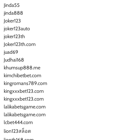
Jinda55
jinda888
Joker123
joker123auto
joker123th
Joker123th.com
juad69
Judhai168
khumsup888.me
kimchibetbet.com
kingromans789.com
kingxxxbet123.com
kingxxxbet123.com
lalikabetsgame.com
lalikabetsgame.com
lcbet444.com
lion123สล็อต
lionth168.com