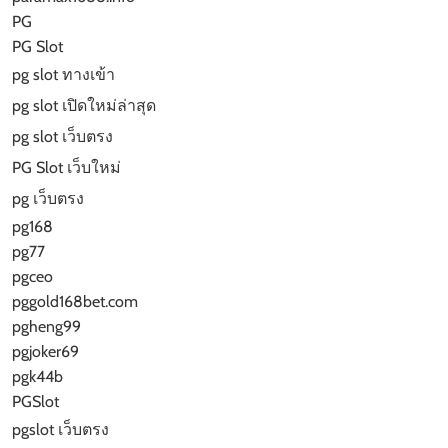
PG
PG Slot
pg slot ทางเข้า
pg slot เปิดใหม่ล่าสุด
pg slot เว็บตรง
PG Slot เว็บใหม่
pg เว็บตรง
pg168
pg77
pgceo
pggold168bet.com
pgheng99
pgjoker69
pgk44b
PGSlot
pgslot เว็บตรง