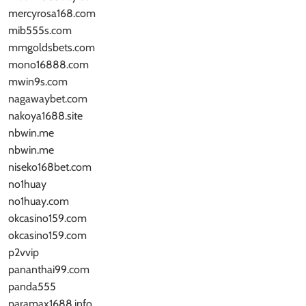
mercyrosa168.com
mib555s.com
mmgoldsbets.com
mono16888.com
mwin9s.com
nagawaybet.com
nakoya1688.site
nbwin.me
nbwin.me
niseko168bet.com
no1huay
no1huay.com
okcasino159.com
okcasino159.com
p2vvip
pananthai99.com
panda555
paramax1688.info