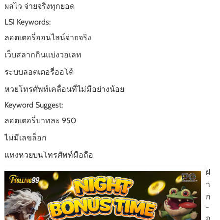
ผลไว จ่ายจริงทุกยอด
LSI Keywords:
ลอตเตอรี่ออนไลน์จ่ายจริง
เว็บสลากกินแบ่งวอเลท
ระบบลอตเตอรี่ออโต้
หวยโทรศัพท์เคลื่อนที่ไม่มีอย่างน้อย
Keyword Suggest:
ลอตเตอรี่บาทละ 950
ไม่มีเลขล็อก
แทงหวยบนโทรศัพท์มือถือ
ฝ
า
ก
-
ถ