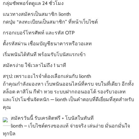
กลุ่มซัพพอร์ตดูแล 24 ชั่วโมง
แนวทางสมัครเป็นสมาชิก lionth
กดปุ่ม “ลงทะเบียนเป็นสมาชิก” ที่หน้าเว็บไซต์
กรอกเบอร์โทรศัพท์ และรหัส OTP
ตั้งรหัสผ่าน เชื่อมบัญชีธนาคารหรือวอเลท
เริ่มพนันได้ทันที พร้อมรับโบนัสแรกเข้า
สมัครง่าย ใช้เวลาไม่ถึง 1 นาที
สรุป: เพราะอะไรจำต้องเลือกเล่นกับ lionth
ถ้าคุณกำลังมองหา เว็บพนันออนไลน์ที่ครบ จบในที่เดียว อีกทั้ง
สล็อต คาสิโน กีฬา หวย ระบบฝากถอนออโต้ รองรับวอเลท
และโปรโมชั่นจัดหนัก — lionth เป็นคำตอบที่ดีเยี่ยมที่สุดสำหรับ
คุณ
สมัครวันนี้ รับเครดิตฟรี + โบนัสในทันที
lionth – เว็บไซต์ตรงของแท้ จ่ายจริง เล่นง่าย มั่นอกมั่นใจ
ทุกบิล