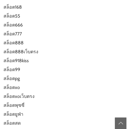
สล็อต168
สล็อต55
สล็อต666
สล็อต777
สล็อต888
สล็อต888เว็บตรง
สล็อต918kiss
สล็อต99
สล็อตpg
สล็อตxo
สล็อตxoเว็บตรง
สล็อตพุซซี่
สล็อตยูฟ่า
สล็อตสด