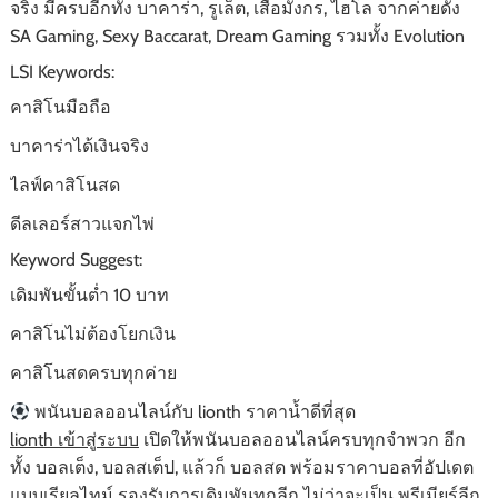
จริง มีครบอีกทั้ง บาคาร่า, รูเล็ต, เสือมังกร, ไฮโล จากค่ายดัง
SA Gaming, Sexy Baccarat, Dream Gaming รวมทั้ง Evolution
LSI Keywords:
คาสิโนมือถือ
บาคาร่าได้เงินจริง
ไลฟ์คาสิโนสด
ดีลเลอร์สาวแจกไพ่
Keyword Suggest:
เดิมพันขั้นต่ำ 10 บาท
คาสิโนไม่ต้องโยกเงิน
คาสิโนสดครบทุกค่าย
พนันบอลออนไลน์กับ lionth ราคาน้ำดีที่สุด
lionth เข้าสู่ระบบ
เปิดให้พนันบอลออนไลน์ครบทุกจำพวก อีก
ทั้ง บอลเต็ง, บอลสเต็ป, แล้วก็ บอลสด พร้อมราคาบอลที่อัปเดต
แบบเรียลไทม์ รองรับการเดิมพันทุกลีก ไม่ว่าจะเป็น พรีเมียร์ลีก