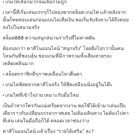
• เกมให้เลือกมากจนเลือกไม่ถูก
เวลานี้ที่เริ่มเล่นแรกๆก็ไปลองพวกสล็อต เกมไพ่ แล้วหลังจาก
นั้นก็ทดสอบเล่นก่อนแบบไม่เสียเงิน พอเริ่มจับจังหวะได้ถึงค่อย
ลงไปในสนามจริง
สล็อต888 ความสนุกสนานร่าเริงที่ไม่คาดฝัน
ต้องบอกว่า คาสิโนออนไลน์ “สนุกจริง” โดยยิ่งไปกว่านั้นคน
ไหนกันที่ชอบลุ้น ชอบเกมที่มีภาพรวมทั้งเสียงสวยๆจะ
เพลิดเพลินมาก
• สล็อตกราฟิกดีๆภาพเคลื่อนไหวตื่นตา
• เกมไลฟ์สดจากคาสิโนจริง ให้ฟีลเสมือนนั่งอยู่ในโต๊ะ
• เกมไพ่ที่เข้าใจง่าย เหมาะกับมือใหม่
เป็นถ้าหากใครกันแน่เครียดจากงาน พอใช้ได้เข้ามาเล่นแป๊บ
เดียวราวกับเปลี่ยนบรรยากาศเลย ไม่ต้องเดินทาง ไม่ต้องไปหา
ที่เล่น เล่นในมือถือก็ได้ ตลอดเวลาช่องว่าง
คาสิโนออนไลน์ แล้วเรื่อง “รายได้เสริม” ล่ะ?