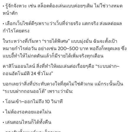
• รู้จักจังหวะ เช่น สล็อตต้องเล่นแบบค่อยๆเติม ไม่ใช่วางหมด
หน้าตัก
• เลือกเว็บไซต์ดีๆเพราะว่าเว็บที่จ่ายจริง แตกจริง ส่งผลต่อผล
กำไรโดยตรง
ในระหว่างที่เริ่มหา “รายได้พิเศษ” แบบมุ่งมั่น ฉันจะตั้งเป้า
หมายกำไรต่อวัน อย่างเช่น 200–500 บาท พอถึงก็หยุดเลย ซึ่ง
แบบงี้ทำให้ไม่กดดันแล้วก็มีรายได้เพิ่มจริงทุกเดือน
คาสิโนออนไลน์ สิ่งที่ทำให้ผมเล่นต่อเรื่อยๆคือ “ระบบฝาก–
ถอนอัตโนมัติ 24 ชั่วโมง”
บอกเลยว่าสิ่งที่ประทับดวงใจที่สุดไม่ใช่ตัวเกม แม้กระนั้นเป็น
“ระบบฝากถอนออโต้” เพราะว่ามัน:
• โอนเข้า–ออกไม่ถึง 10 วินาที
• ไม่ต้องรอคอยแอดไม่น
• เล่นตอนไหนก็ได้ทั้งคืน