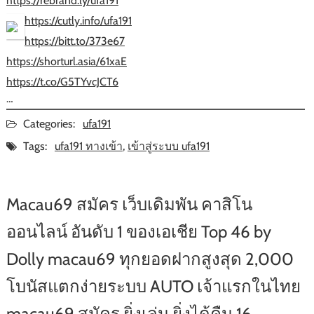
https://rebrand.ly/ufa191
https://cutly.info/ufa191
https://bitt.to/373e67
https://shorturl.asia/61xaE
https://t.co/G5TYvcJCT6
…
Categories:
ufa191
Tags:
ufa191 ทางเข้า
,
เข้าสู่ระบบ ufa191
Macau69 สมัคร เว็บเดิมพัน คาสิโน
ออนไลน์ อันดับ 1 ของเอเชีย Top 46 by
Dolly macau69 ทุกยอดฝากสูงสุด 2,000
โบนัสแตกง่ายระบบ AUTO เจ้าแรกในไทย
macau69 สมัคร ยิ่งเล่น ยิ่งได้คืน 16