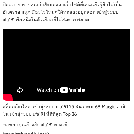
ป้อมอาจ หากคุณกำลังมองหาเว็บไซต์ที่เล่นแล้วรู้สึกไม่เป็น
อันตราย สนุก มีอะไรใหม่ๆให้ทดลองอยู่ตลอด เข้าสู่ระบบ
ufa191 คือหนึ่งในตัวเลือกที่ไม่สมควรพลาด
สล็อตเว็บใหญ่ เข้าสู่ระบบ ufa191 25 ธันวาคม 68 Margie คาสิ
โน เข้าสู่ระบบ ufa191 ที่ดีที่สุด Top 26
ขอขอบคุณอ้างอิง
ufa191 ทางเข้า