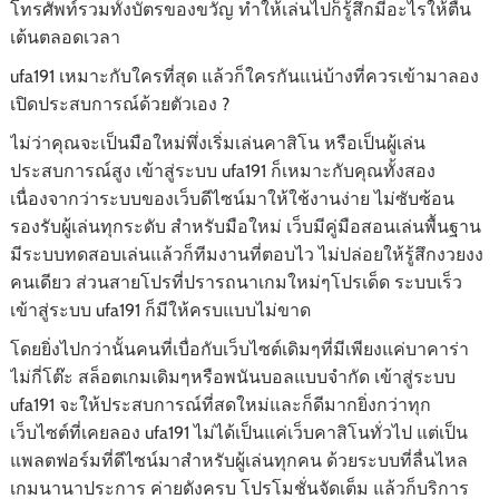
โทรศัพท์รวมทั้งบัตรของขวัญ ทำให้เล่นไปก็รู้สึกมีอะไรให้ตื่น
เต้นตลอดเวลา
ufa191 เหมาะกับใครที่สุด แล้วก็ใครกันแน่บ้างที่ควรเข้ามาลอง
เปิดประสบการณ์ด้วยตัวเอง ?
ไม่ว่าคุณจะเป็นมือใหม่พึ่งเริ่มเล่นคาสิโน หรือเป็นผู้เล่น
ประสบการณ์สูง เข้าสู่ระบบ ufa191 ก็เหมาะกับคุณทั้งสอง
เนื่องจากว่าระบบของเว็บดีไซน์มาให้ใช้งานง่าย ไม่ซับซ้อน
รองรับผู้เล่นทุกระดับ สำหรับมือใหม่ เว็บมีคู่มือสอนเล่นพื้นฐาน
มีระบบทดสอบเล่นแล้วก็ทีมงานที่ตอบไว ไม่ปล่อยให้รู้สึกงวยงง
คนเดียว ส่วนสายโปรที่ปรารถนาเกมใหม่ๆโปรเด็ด ระบบเร็ว
เข้าสู่ระบบ ufa191 ก็มีให้ครบแบบไม่ขาด
โดยยิ่งไปกว่านั้นคนที่เบื่อกับเว็บไซต์เดิมๆที่มีเพียงแค่บาคาร่า
ไม่กี่โต๊ะ สล็อตเกมเดิมๆหรือพนันบอลแบบจำกัด เข้าสู่ระบบ
ufa191 จะให้ประสบการณ์ที่สดใหม่และก็ดีมากยิ่งกว่าทุก
เว็บไซต์ที่เคยลอง ufa191 ไม่ได้เป็นแค่เว็บคาสิโนทั่วไป แต่เป็น
แพลตฟอร์มที่ดีไซน์มาสำหรับผู้เล่นทุกคน ด้วยระบบที่ลื่นไหล
เกมนานาประการ ค่ายดังครบ โปรโมชั่นจัดเต็ม แล้วก็บริการ