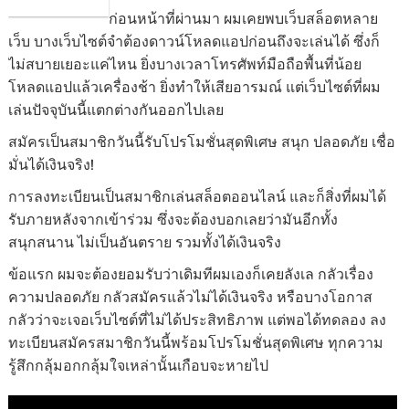
ก่อนหน้าที่ผ่านมา ผมเคยพบเว็บสล็อตหลาย
เว็บ บางเว็บไซต์จำต้องดาวน์โหลดแอปก่อนถึงจะเล่นได้ ซึ่งก็
ไม่สบายเยอะแค่ไหน ยิ่งบางเวลาโทรศัพท์มือถือพื้นที่น้อย
โหลดแอปแล้วเครื่องช้า ยิ่งทำให้เสียอารมณ์ แต่เว็บไซต์ที่ผม
เล่นปัจจุบันนี้แตกต่างกันออกไปเลย
สมัครเป็นสมาชิกวันนี้รับโปรโมชั่นสุดพิเศษ สนุก ปลอดภัย เชื่อ
มั่นได้เงินจริง!
การลงทะเบียนเป็นสมาชิกเล่นสล็อตออนไลน์ และก็สิ่งที่ผมได้
รับภายหลังจากเข้าร่วม ซึ่งจะต้องบอกเลยว่ามันอีกทั้ง
สนุกสนาน ไม่เป็นอันตราย รวมทั้งได้เงินจริง
ข้อแรก ผมจะต้องยอมรับว่าเดิมทีผมเองก็เคยลังเล กลัวเรื่อง
ความปลอดภัย กลัวสมัครแล้วไม่ได้เงินจริง หรือบางโอกาส
กลัวว่าจะเจอเว็บไซต์ที่ไม่ได้ประสิทธิภาพ แต่พอได้ทดลอง ลง
ทะเบียนสมัครสมาชิกวันนี้พร้อมโปรโมชั่นสุดพิเศษ ทุกความ
รู้สึกกลุ้มอกกลุ้มใจเหล่านั้นเกือบจะหายไป