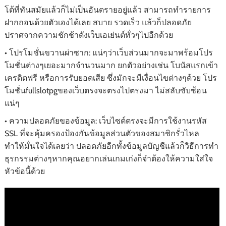
โต้ที่ทันสมัยแล้วก็ไม่เป็นอันตรายอยู่แล้ว สามารถทำรายการ
ฝากถอนด้วยตัวเองได้เลย สบาย รวดเร็ว แล้วก็ปลอดภัย
ปราศจากความชักช้าดังเว็บเอเย่นต์ทั่วๆไปอีกด้วย
• โปรโมชั่นขวานผ่าซาก: แน่ๆว่าเว็บส่วนมากจะมาพร้อมโปร
โมชั่นต่างๆเยอะมากจำนวนมาก ยกตัวอย่างเช่น โบนัสแรกเข้า
เครดิตฟรี หรือการรับยอดเสีย ซึ่งมักจะมีเงื่อนไขต่างๆด้วย โปร
โมชั่นfullslotpgของเว็บตรงจะตรงไปตรงมา ไม่สลับซับซ้อน
แน่ๆ
• ความปลอดภัยของข้อมูล: เว็บไซต์ตรงจะมีการใช้งานรหัส
SSL ที่จะคุ้มครองป้องกันข้อมูลส่วนตัวของสมาชิกรั่วไหล
ทำให้มั่นใจได้เลยว่า ปลอดภัยอีกทั้งข้อมูลบัญชีแล้วก็วิธีการทำ
ธุรกรรมต่างๆหากคุณอยากเล่นเกมเก่งก็จำต้องให้ความใส่ใจ
หัวข้อนี้ด้วย