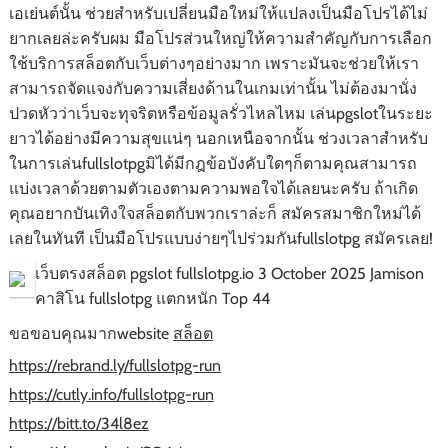
เอเย่นต์นั้น ช่วยสำหรับเปลี่ยนมือใหม่ให้แปลงเป็นมือโปรได้ไม่
ยากเลยล่ะครับผม มือโปรส่วนใหญ่ให้ความสำคัญกับการเลือก
ใช้บริการสล็อตกับเว็บต่างๆอย่างมาก เพราะมันจะช่วยให้เรา
สามารถจัดแจงกับความเสี่ยงด้านในเกมเท่านั้น ไม่ต้องมานั่ง
ปวดหัวว่าเว็บจะทุจริตหรือข้อมูลรั่วไหลไหม เล่นpgslotในระยะ
ยาวได้อย่างมีความสุขแน่ๆ นอกเหนือจากนั้น ช่วงเวลาสำหรับ
ในการเล่นfullslotpgมิได้มีกฎข้อบังคับใดๆก็ตามคุณสามารถ
แบ่งเวลาด้วยตามตัวเองตามความพอใจได้เลยนะครับ ถ้าเกิด
คุณอยากบันเทิงใจสล็อตกับพวกเราล่ะก็ สมัครสมาชิกใหม่ได้
เลยในทันที เป็นมือโปรแบบง่ายๆไปร่วมกันfullslotpg สมัครเลย!
เว็บตรงสล็อต pgslot fullslotpg.io 3 October 2025 Jamison
คาสิโน fullslotpg แตกหนัก Top 44
ขอขอบคุณมากwebsite
สล็อต
https://rebrand.ly/fullslotpg-run
https://cutly.info/fullslotpg-run
https://bitt.to/34l8ez