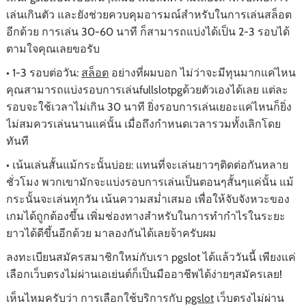
เล่นเกินตัว และยังช่วยควบคุมอารมณ์สำหรับในการเล่นสล็อต
อีกด้วย การเล่น 30-60 นาที ก็สามารถแบ่งได้เป็น 2-3 รอบได้
ตามใจคุณเลยขอรับ
• 1-3 รอบต่อวัน:
สล็อต
อย่างที่ผมบอก ไม่ว่าจะมีทุนมากแค่ไหน
คุณสามารถแบ่งรอบการเล่นfullslotpgด้วยตัวเองได้เลย แต่ละ
รอบจะใช้เวลาไม่เกิน 30 นาที ยิ่งรอบการเล่นเยอะแค่ไหนก็ยิ่ง
ไม่สมควรเล่นนานแค่นั้น เมื่อถึงกำหนดเวลารวมทั้งเลิกโดย
ทันที
• เน้นเล่นสั้นแม้กระนั้นบ่อย: แทนที่จะเล่นยาวๆติดต่อกันหลาย
ชั่วโมง พวกเขามักจะแบ่งรอบการเล่นเป็นตอนๆสั้นๆแค่นั้น แม้
กระนั้นจะเล่นทุกวัน เน้นความสม่ำเสมอ เพื่อให้จับจังหวะของ
เกมได้ถูกต้องขึ้น เพิ่มช่องทางสำหรับในการทำกำไรในระยะ
ยาวได้ดีขึ้นอีกด้วย มาลองกันได้เลยจ้าครับผม
ลงทะเบียนสมัครสมาชิกใหม่กับเรา pgslot ได้แล้ววันนี้ เพียงแค่
เลือกเว็บตรงไม่ผ่านเอเย่นต์ก็เป็นมืออาชีพได้ง่ายๆสมัครเลย!
เห็นไหมครับว่า การเลือกใช้บริการกับ
pgslot
เว็บตรงไม่ผ่าน