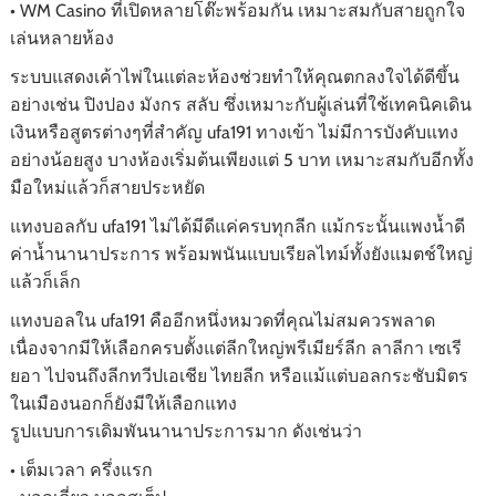
• WM Casino ที่เปิดหลายโต๊ะพร้อมกัน เหมาะสมกับสายถูกใจ
เล่นหลายห้อง
ระบบแสดงเค้าไพ่ในแต่ละห้องช่วยทำให้คุณตกลงใจได้ดีขึ้น
อย่างเช่น ปิงปอง มังกร สลับ ซึ่งเหมาะกับผู้เล่นที่ใช้เทคนิคเดิน
เงินหรือสูตรต่างๆที่สำคัญ ufa191 ทางเข้า ไม่มีการบังคับแทง
อย่างน้อยสูง บางห้องเริ่มต้นเพียงแต่ 5 บาท เหมาะสมกับอีกทั้ง
มือใหม่แล้วก็สายประหยัด
แทงบอลกับ ufa191 ไม่ได้มีดีแค่ครบทุกลีก แม้กระนั้นแพงน้ำดี
ค่าน้ำนานาประการ พร้อมพนันแบบเรียลไทม์ทั้งยังแมตช์ใหญ่
แล้วก็เล็ก
แทงบอลใน ufa191 คืออีกหนึ่งหมวดที่คุณไม่สมควรพลาด
เนื่องจากมีให้เลือกครบตั้งแต่ลีกใหญ่พรีเมียร์ลีก ลาลีกา เซเรี
ยอา ไปจนถึงลีกทวีปเอเชีย ไทยลีก หรือแม้แต่บอลกระชับมิตร
ในเมืองนอกก็ยังมีให้เลือกแทง
รูปแบบการเดิมพันนานาประการมาก ดังเช่นว่า
• เต็มเวลา ครึ่งแรก