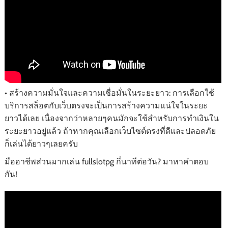
• สร้างความมั่นใจและความเชื่อมั่นในระยะยาว: การเลือกใช้
บริการสล็อตกับเว็บตรงจะเป็นการสร้างความแน่ใจในระยะ
ยาวได้เลย เนื่องจากว่าหลายๆคนมักจะใช้สำหรับการทำเงินใน
ระยะยาวอยู่แล้ว ถ้าหากคุณเลือกเว็บไซต์ตรงที่ดีและปลอดภัย
ก็เล่นได้ยาวๆเลยครับ
มืออาชีพส่วนมากเล่น fullslotpg กี่นาทีต่อวัน? มาหาคำตอบ
กัน!