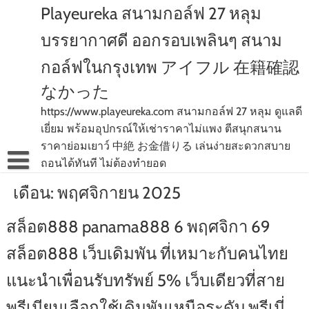
Skip
Playeureka สนามกอล์ฟ 27 หลุม
to
content
บรรยากาศดี ออกรอบเพลินๆ สนาม
กอล์ฟในกรุงเทพ アイフル 在籍確認
なかった
https://www.playeureka.com สนามกอล์ฟ 27 หลุม ดูแลดี
เยี่ยม พร้อมอุปกรณ์ให้เช่าราคาไม่แพง ตีสนุกสนาน
ราคาย่อมเยาว์ 中絶 お金借りる เล่นง่ายสะดวกสบาย
ถอนได้ทันที ไม่ต้องทำยอด
เดือน:
พฤศจิกายน 2025
สล็อต888 panama888 6 พฤศจิกา 69
สล็อต888 เว็บเดิมพัน ที่เหมาะกับคนไทย
แนะนำเพื่อนรับทรัพย์ 5% เว็บเดียวที่สาย
พรีเมียมเลือกใช้เดิมพันเหนือระดับ พรีเมี่