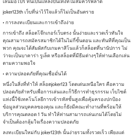
เล่นมือโปร ที่นี่เป็นแหล่งบันเทิงที่ไม่สมควรพลาด
joker123th เว็บที่น่าไว้ใจแล้วก็ไม่เป็นอันตราย
• การลงทะเบียนและการเข้าถึงง่าย
การเข้าถึง สล็อตโจ๊กเกอร์เว็บตรง นั้นง่ายและรวดเร็วทันใจ
คุณสามารถสมัครสมาชิกได้ในไม่กี่ขั้นตอน และทันทีที่คุณเป็น
พวก คุณจะได้สัมผัสกับเกมคาสิโนแล้วก็สล็อตที่นานัปการ ไม่
ว่าจะเป็นบาคาร่า รูเล็ต หรือสล็อตที่มีธีมต่างๆให้ท่านเลือกเล่น
ตามความพอใจ
• ความปลอดภัยที่คุณเชื่อมั่นได้
หนึ่งในสิ่งที่ทำให้ สล็อตjoker123 โดดเด่นเหนือใคร คือความ
ปลอดภัยสำหรับเพื่อการเล่นและก็วิธีการทำธุรกรรม เว็บไซต์
แห่งนี้ใช้เทคโนโลยีการเข้ารหัสขั้นสูงเพื่อคุ้มครองปกป้อง
ข้อมูลส่วนบุคคลของคุณ และก็ยังมีคณะทำงานที่พร้อมให้
บริการคุณตลอด 1 วัน ทำให้ท่านสามารถเล่นเกมได้โดยไม่
จำเป็นต้องกลุ้มใจเรื่องความปลอดภัย
ลงทะเบียนใหม่กับ joker123th นั้นง่ายรวมทั้งรวดเร็ว เพียงแต่