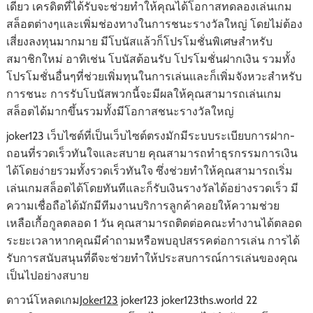
เดียว เครดิตที่ได้รับจะช่วยทำให้คุณได้โอกาสทดลองเล่นเกม
สล็อตต่างๆและเพิ่มช่องทางในการชนะรางวัลใหญ่ โดยไม่ต้อง
เสี่ยงลงทุนมากมาย มีโบนัสแล้วก็โปรโมชั่นพิเศษสำหรับ
สมาชิกใหม่ อาทิเช่น โบนัสต้อนรับ โปรโมชั่นฝากเงิน รวมทั้ง
โปรโมชั่นอื่นๆที่ช่วยเพิ่มทุนในการเล่นและก็เพิ่มจังหวะสำหรับ
การชนะ การรับโบนัสพวกนี้จะมีผลให้คุณสามารถเล่นเกม
สล็อตได้มากขึ้นรวมทั้งมีโอกาสชนะรางวัลใหญ่
joker123 เว็บไซต์ที่เป็นเว็บไซต์ตรงมักมีระบบระเบียบการฝาก-
ถอนที่รวดเร็วทันใจและสบาย คุณสามารถทำธุรกรรมการเงิน
ได้โดยง่ายรวมทั้งรวดเร็วทันใจ ซึ่งช่วยทำให้คุณสามารถเริ่ม
เล่นเกมสล็อตได้โดยทันทีและก็รับเงินรางวัลได้อย่างรวดเร็ว มี
ความเชื่อถือได้มักมีทีมงานบริการลูกค้าคอยให้ความช่วย
เหลือเกื้อกูลตลอด 1 วัน คุณสามารถติดต่อคณะทำงานได้ตลอด
ระยะเวลาหากคุณมีคำถามหรือพบอุปสรรคต่อการเล่น การได้
รับการสนับสนุนที่ดีจะช่วยทำให้ประสบการณ์การเล่นของคุณ
เป็นไปอย่างสบาย
ดาวน์โหลดเกม
Joker123
joker123 joker123ths.world 22