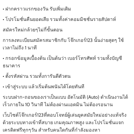
• ฝากคราวแรกของวัน รับเพิ่มเติม
• โปรโมชั่นคืนยอดเสีย รวมทั้งค่าคอมมิชชั่นรายสัปดาห์
สมัครใหม่กล้วยๆไม่กี่ขั้นตอน
การลงทะเบียนสมัครสมาชิกกับ โจ๊กเกอร์123 นั้นง่ายสุดๆ ใช้
เวลาไม่ถึง 1 นาที
• กรอกข้อมูลเบื้องต้น เป็นต้นว่า เบอร์โทรศัพท์ รวมทั้งบัญชี
ธนาคาร
• ตั้งรหัสผ่าน รวมทั้งการันตีตัวตน
• เข้าสู่ระบบ แล้วเริ่มต้นพนันได้โดยทันที
ระบบฝาก-ถอนของเราเป็นแบบ อัตโนมัติ (Auto) ดำเนินงานได้
เร็วภายใน 10 วินาที ไม่ต้องผ่านแอดมิน ไม่ต้องรอนาน
เว็บไซต์โจ๊กเกอร์123ที่ตอบโจทย์ผู้เล่นยุคสมัยใหม่อย่างแท้จริง
ด้วยระบบทางเข้าที่สบาย เกมคุณภาพสูง และโปรโมชั่นแจก
เครดิตฟรีทุกๆวัน สำหรับคนใดกันที่กำลังมองหา