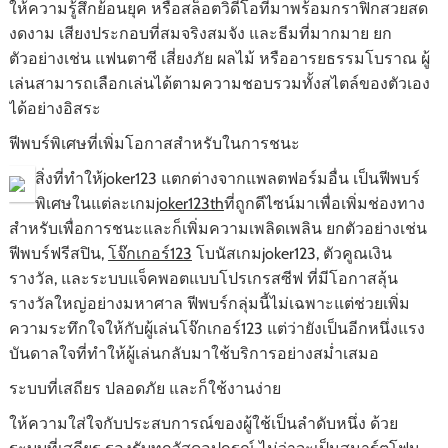
ให้ความรู้สึกย้อนยุค หรือสล็อตวิดีโอที่มาพร้อมกราฟิกสวยสด
งดงาม เสียงประกอบที่สมจริงสมจัง และธีมที่มากมาย ยก
ตัวอย่างเช่น แฟนตาซี เสี่ยงภัย ผลไม้ หรืออารยธรรมโบราณ ผู้
เล่นสามารถเลือกเล่นได้ตามความชอบรวมทั้งสไตล์ของตัวเอง
ได้อย่างอิสระ
ฟีพบร์พิเศษที่เพิ่มโอกาสสำหรับในการชนะ
สิ่งที่ทำให้joker123 แตกต่างจากแพลตฟอร์มอื่น เป็นฟีพบร์
พิเศษในแต่ละเกม
joker123th
ที่ถูกดีไซน์มาเพื่อเพิ่มช่องทาง
สำหรับเพื่อการชนะและก็เพิ่มความเพลิดเพลิน ยกตัวอย่างเช่น
ฟีพบร์ฟรีสปิน,
โจ๊กเกอร์123
โบนัสเกมjoker123, ตัวคูณเงิน
รางวัล, และระบบแจ็คพอตแบบโปรเกรสซีฟ ที่มีโอกาสลุ้น
รางวัลใหญ่อย่างมหาศาล ฟีพบร์กลุ่มนี้ไม่เฉพาะแต่ช่วยเพิ่ม
ความระทึกใจให้กับผู้เล่นโจ๊กเกอร์123 แต่ว่ายังเป็นอีกหนึ่งแรง
บันดาลใจที่ทำให้ผู้เล่นกลับมาใช้บริการอย่างสม่ำเสมอ
ระบบที่เสถียร ปลอดภัย และก็ใช้งานง่าย
ให้ความใส่ใจกับประสบการณ์ของผู้ใช้เป็นลำดับหนึ่ง ด้วย