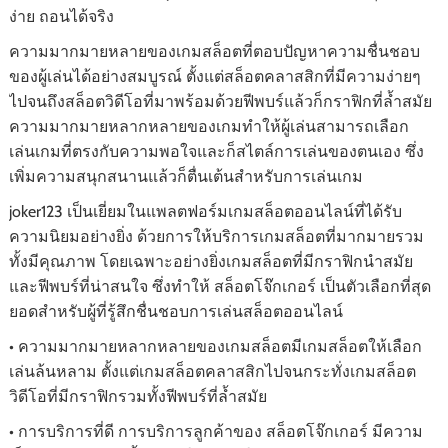
ง่าย ถอนได้จริง
ความมากมายหลายของเกมสล็อตที่ตอบปัญหาความชื่นชอบ
ของผู้เล่นได้อย่างสมบูรณ์ ตั้งแต่สล็อตคลาสสิกที่มีความง่ายๆ
ไปจนถึงสล็อตวิดีโอที่มาพร้อมด้วยฟีพบร์แล้วก็กราฟิกที่ล้ำสมัย
ความมากมายหลากหลายของเกมทำให้ผู้เล่นสามารถเลือก
เล่นเกมที่ตรงกับความพอใจและก็สไตล์การเล่นของตนเอง ซึ่ง
เพิ่มความสนุกสนานแล้วก็ตื่นเต้นสำหรับการเล่นเกม
joker123 เป็นเยี่ยมในแพลตฟอร์มเกมสล็อตออนไลน์ที่ได้รับ
ความนิยมอย่างยิ่ง ด้วยการให้บริการเกมสล็อตที่มากมายรวม
ทั้งมีคุณภาพ โดยเฉพาะอย่างยิ่งเกมสล็อตที่มีกราฟิกนำสมัย
และฟีพบร์ที่น่าสนใจ ซึ่งทำให้ สล็อตโจ๊กเกอร์ เป็นตัวเลือกที่สุด
ยอดสำหรับผู้ที่รู้สึกชื่นชอบการเล่นสล็อตออนไลน์
• ความมากมายหลากหลายของเกมสล็อตมีเกมสล็อตให้เลือก
เล่นล้นหลาม ตั้งแต่เกมสล็อตคลาสสิกไปจนกระทั่งเกมสล็อต
วิดีโอที่มีกราฟิกรวมทั้งฟีพบร์ที่ล้ำสมัย
• การบริการที่ดี การบริการลูกค้าของ สล็อตโจ๊กเกอร์ มีความ