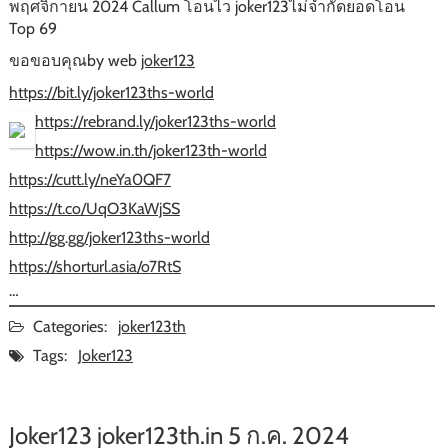
พฤศจิกายน 2024 Callum โอนไว joker123ไม่จำกัดยอดโอน
Top 69
ขอขอบคุณby web
joker123
https://bit.ly/joker123ths-world
https://rebrand.ly/joker123ths-world
https://wow.in.th/joker123th-world
https://cutt.ly/neYa0QF7
https://t.co/UqO3KaWjSS
http://gg.gg/joker123ths-world
https://shorturl.asia/o7RtS
…
Categories:
joker123th
Tags:
Joker123
Joker123 joker123th.in 5 ก.ค. 2024