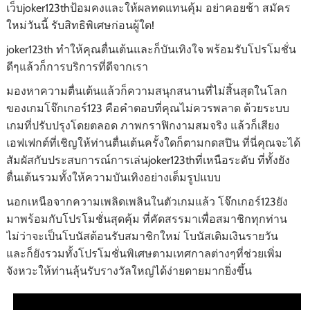
เว็บjoker123thป้อมคงและให้ผลทดแทนคุ้ม อย่าคอยช้า สมัคร
ใหม่วันนี้ รับสิทธิพิเศษก่อนผู้ใด!
joker123th ทำให้คุณตื่นเต้นและก็บันเทิงใจ พร้อมรับโปรโมชั่น
ดีๆแล้วก็การบริการที่ดีจากเรา
มองหาความตื่นเต้นแล้วก็ความสนุกสนานที่ไม่สิ้นสุดในโลก
ของเกมโจ๊กเกอร์123 คือคำตอบที่คุณไม่ควรพลาด ด้วยระบบ
เกมที่ปรับปรุงโดยตลอด ภาพกราฟิกงามสมจริง แล้วก็เสียง
เอฟเฟกต์ที่เชิญให้ท่านตื่นเต้นครั้งใดก็ตามกดสปิน ที่นี่คุณจะได้
สัมผัสกับประสบการณ์การเล่นjoker123thที่เหนือระดับ ที่ทั้งยัง
ตื่นเต้นรวมทั้งให้ความบันเทิงอย่างเต็มรูปแบบ
นอกเหนือจากความเพลิดเพลินในตัวเกมแล้ว โจ๊กเกอร์123ยัง
มาพร้อมกับโปรโมชั่นสุดคุ้ม ที่คัดสรรมาเพื่อสมาชิกทุกท่าน
ไม่ว่าจะเป็นโบนัสต้อนรับสมาชิกใหม่ โบนัสเติมเงินรายวัน
และก็ยังรวมทั้งโปรโมชั่นพิเศษตามเทศกาลต่างๆที่ช่วยเพิ่ม
จังหวะให้ท่านลุ้นรับรางวัลใหญ่ได้ง่ายดายมากยิ่งขึ้น