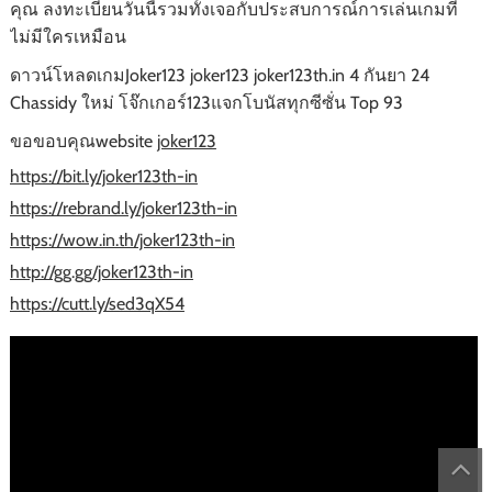
คุณ ลงทะเบียนวันนี้รวมทั้งเจอกับประสบการณ์การเล่นเกมที่
ไม่มีใครเหมือน
ดาวน์โหลดเกมJoker123 joker123 joker123th.in 4 กันยา 24
Chassidy ใหม่ โจ๊กเกอร์123แจกโบนัสทุกซีซั่น Top 93
ขอขอบคุณwebsite
joker123
https://bit.ly/joker123th-in
https://rebrand.ly/joker123th-in
https://wow.in.th/joker123th-in
http://gg.gg/joker123th-in
https://cutt.ly/sed3qX54