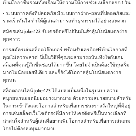
เป็นมืออาชีพรวมทั้งพร้อมให้ความให้การช่วยเหลือตลอด 1 วัน
• ระบบการคลังที่ปลอดภัย มีระบบการฝาก-ถอนที่ปลอดภัยและ
รวดเร็วทันใจ ทำให้ผู้เล่นสามารถทำธุรกรรมได้อย่างสะดวก
สมัครเล่น joker123 รับเครดิตฟรีไปปั่นมันส์ๆลุ้นโบนัสแตกง่าย
ทุกคราว
การสมัครเล่นสล็อตโจ๊กเกอร์ พร้อมรับเครดิตฟรีเป็นโอกาสที่
คุณไม่ควรพลาด! นี่เป็นวิธีที่คุณจะสามารถบันเทิงใจกับเกม
สล็อตที่คุณรู้สึกชื่นชอบได้มากขึ้น โดยไม่จำเป็นต้องใช้ทุนเริ่ม
มากไม่น้อยเลยทีเดียว และก็ยังได้โอกาสลุ้นโบนัสแตกง่าย
ทุกหน
สล็อตออนไลน์ joker123 ได้แปลงเป็นหนึ่งในรูปแบบความ
สนุกสนานยอดนิยมอย่างมากมาย ด้วยความสบายสบายสำหรับ
ในการเข้าถึงและโอกาสสำหรับเพื่อการชนะรางวัลใหญ่ที่มีอยู่
การเล่นสล็อตเว็บไซต์ตรงที่มีการให้เครดิตฟรีเป็นทางเลือกที่
น่าสนใจสำหรับผู้เล่นที่อยากเพิ่มโอกาสสำหรับเพื่อการเล่นเกม
โดยไม่ต้องลงทุนมากมาย