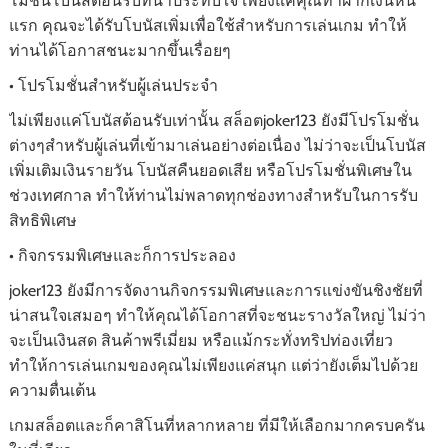
โมชั่นโบนัสต้อนรับที่น่าประทับใจ เพียงแค่คุณทำฝากเงินหน
แรก คุณจะได้รับโบนัสเพิ่มเพื่อใช้สำหรับการเล่นเกม ทำให้
ท่านได้โอกาสชนะมากขึ้นเรื่อยๆ
• โปรโมชั่นสำหรับผู้เล่นประจำ
ไม่เพียงแค่โบนัสต้อนรับเท่านั้น สล็อตjoker123 ยังมีโปรโมชั่น
ต่างๆสำหรับผู้เล่นที่เข้ามาเล่นอย่างต่อเนื่อง ไม่ว่าจะเป็นโบนัส
เพิ่มเติมเงินรายวัน โบนัสคืนยอดเสีย หรือโปรโมชั่นพิเศษใน
ช่วงเทศกาล ทำให้ท่านไม่พลาดทุกช่องทางสำหรับในการรับ
สิทธิพิเศษ
• กิจกรรมพิเศษและก็การประลอง
joker123 ยังมีการจัดงานกิจกรรมพิเศษและการแข่งขันชิงชัยที่
น่าสนใจเสมอๆ ทำให้คุณได้โอกาสที่จะชนะรางวัลใหญ่ ไม่ว่า
จะเป็นเงินสด สินค้าพรีเมี่ยม หรือแม้กระทั่งทริปท่องเที่ยว
ทำให้การเล่นเกมของคุณไม่เพียงแค่สนุก แต่ว่ายังเต็มไปด้วย
ความตื่นเต้น
เกมสล็อตและก็คาสิโนที่หลากหลาย ที่มีให้เลือกมากครบครัน