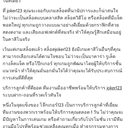
ในที่เดียว
ที่ joker123 คุณจะเจอกับเกมสล็อตที่นานัปการและก็น่าสนใจ
ไม่ว่าจะเป็นสล็อตแบบคลาสสิค สล็อตวิดีโอ หรือสล็อตที่มีแจ็ค
พอตใหญ่ ทุกเกมถูกวางแบบมาอย่างดีเยี่ยมด้วยกราฟิกที่สวย
สดงดงาม และเสียงเอฟเฟกต์ที่สมจริง ทำให้คุณรู้สึกเสมือนอยู่
ในคาสิโนจริง
เว้นแต่เกมสล็อตแล้ว สล็อตjoker123 ยังมีเกมคาสิโนอื่นๆที่คุณ
สามารถเลือกเล่นได้ตามใจชอบ ไม่ว่าจะเป็นบาคาร่า รูเล็ต
กางล็คแจ็ค หรือโป๊กเกอร์ ทุกเกมถูกพัฒนาโดยผู้ให้บริการชั้น
แนวหน้า ทำให้คุณมั่นอกมั่นใจได้ว่าคุณจะได้รับประสบการณ์
การเล่นที่ดีที่สุด
บริการลูกค้าที่ดียอด ทีมงานมืออาชีพพร้อมให้บริการ
joker123
ระบบฝาก-ถอนที่รวดเร็วทันใจ
หนึ่งในจุดแข็งของ โจ๊กเกอร์123 เป็นการบริการลูกค้าที่เยี่ยม
ทีมงานของพวกเราพร้อมให้บริการคุณตลอด 1 วัน ไม่ว่าคุณจะ
มีปัญหาในการเล่นเกม หรือคำถามเกี่ยวกับโปรโมชั่น เรามีทีม
งานมือโปรที่พร้อมช่วยเหลือคุณทุกเมื่อ ทำธุรกรรมทางการ