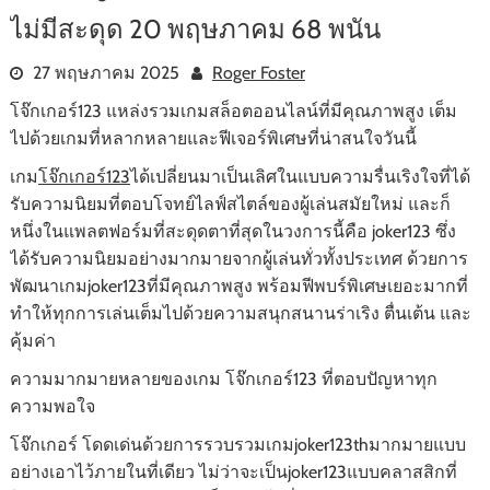
ไม่มีสะดุด 20 พฤษภาคม 68 พนัน
27 พฤษภาคม 2025
Roger Foster
โจ๊กเกอร์123 แหล่งรวมเกมสล็อตออนไลน์ที่มีคุณภาพสูง เต็ม
ไปด้วยเกมที่หลากหลายและฟีเจอร์พิเศษที่น่าสนใจวันนี้
เกม
โจ๊กเกอร์123
ได้เปลี่ยนมาเป็นเลิศในแบบความรื่นเริงใจที่ได้
รับความนิยมที่ตอบโจทย์ไลฟ์สไตล์ของผู้เล่นสมัยใหม่ และก็
หนึ่งในแพลตฟอร์มที่สะดุดตาที่สุดในวงการนี้คือ joker123 ซึ่ง
ได้รับความนิยมอย่างมากมายจากผู้เล่นทั่วทั้งประเทศ ด้วยการ
พัฒนาเกมjoker123ที่มีคุณภาพสูง พร้อมฟีพบร์พิเศษเยอะมากที่
ทำให้ทุกการเล่นเต็มไปด้วยความสนุกสนานร่าเริง ตื่นเต้น และ
คุ้มค่า
ความมากมายหลายของเกม โจ๊กเกอร์123 ที่ตอบปัญหาทุก
ความพอใจ
โจ๊กเกอร์ โดดเด่นด้วยการรวบรวมเกมjoker123thมากมายแบบ
อย่างเอาไว้ภายในที่เดียว ไม่ว่าจะเป็นjoker123แบบคลาสสิกที่