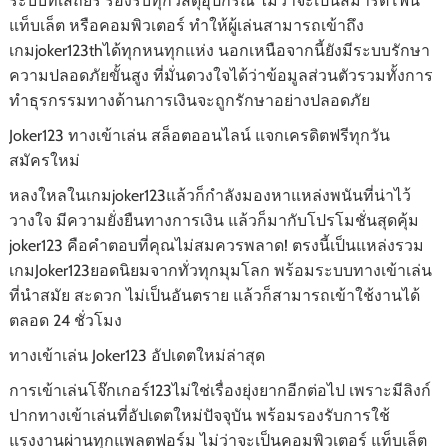
ระบบที่เสถียร รองรับทุกวัสดุอุปกรณ์ ไม่ว่าจะเป็นสมาร์ตโฟน
แท็บเล็ต หรือคอมพิวเตอร์ ทำให้ผู้เล่นสามารถเข้าถึง
เกมjoker123thได้ทุกหนทุกแห่ง นอกเหนือจากนี้ยังมีระบบรักษา
ความปลอดภัยขั้นสูง ที่มั่นดวงใจได้ว่าข้อมูลส่วนตัวรวมทั้งการ
ทำธุรกรรมทางด้านการเงินจะถูกรักษาอย่างปลอดภัย
Joker123 ทางเข้าเล่น สล็อตออนไลน์ แจกเครดิตฟรีทุกวัน
สมัครใหม่
หลงใหลในเกมjoker123แล้วก็กำลังมองหาแหล่งพนันที่น่าไว้
วางใจ มีความยั่งยืนทางการเงิน แล้วก็มากับโปรโมชั่นสุดคุ้ม
joker123 คือคำตอบที่คุณไม่สมควรพลาด! ตรงนี้เป็นแหล่งรวม
เกมJoker123ยอดนิยมจากทั่วทุกมุมโลก พร้อมระบบทางเข้าเล่น
ที่นำสมัย สะดวก ไม่เป็นอันตราย แล้วก็สามารถเข้าใช้งานได้
ตลอด 24 ชั่วโมง
ทางเข้าเล่น Joker123 อัปเดตใหม่ล่าสุด
การเข้าเล่นโจ๊กเกอร์123ไม่ใช่เรื่องยุ่งยากอีกต่อไป เพราะมีลิงก์
ปากทางเข้าเล่นที่อัปเดตใหม่ปัจจุบัน พร้อมรองรับการใช้
แรงงานผ่านทุกแพลตฟอร์ม ไม่ว่าจะเป็นคอมพิวเตอร์ แท็บเล็ต