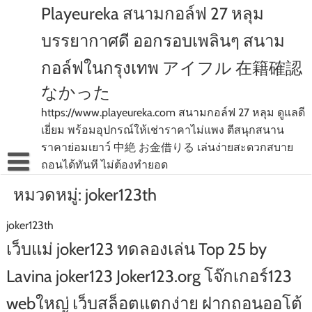
Skip
Playeureka สนามกอล์ฟ 27 หลุม
to
content
บรรยากาศดี ออกรอบเพลินๆ สนาม
กอล์ฟในกรุงเทพ アイフル 在籍確認
なかった
https://www.playeureka.com สนามกอล์ฟ 27 หลุม ดูแลดี
เยี่ยม พร้อมอุปกรณ์ให้เช่าราคาไม่แพง ตีสนุกสนาน
ราคาย่อมเยาว์ 中絶 お金借りる เล่นง่ายสะดวกสบาย
ถอนได้ทันที ไม่ต้องทำยอด
หมวดหมู่:
joker123th
joker123th
เว็บแม่ joker123 ทดลองเล่น Top 25 by
Lavina joker123 Joker123.org โจ๊กเกอร์123
webใหญ่ เว็บสล็อตแตกง่าย ฝากถอนออโต้