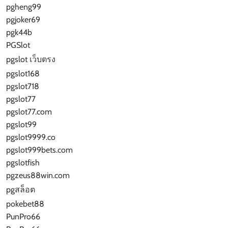
pgheng99
pgjoker69
pgk44b
PGSlot
pgslot เว็บตรง
pgslot168
pgslot718
pgslot77
pgslot77.com
pgslot99
pgslot9999.co
pgslot999bets.com
pgslotfish
pgzeus88win.com
pgสล็อต
pokebet88
PunPro66