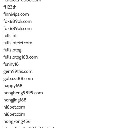
ff123th
finnivips.com
fox689ok.com
fox689ok.com
fullslot
fullsloteiei.com
fullslotpg
fullslotpg168.com
funny18
gem99ths.com
gobaza88.com
happy168
hengheng9899.com
hengjing168
hi6bet.com
hi6bet.com
hongkong456