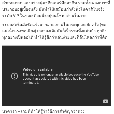
ถ่ายทอดสด แสงสว่างนุ่มๆดีลเลอร์มืออาชีพ รวมทั้งเพลงเบาๆที่
ประกอบอยู่เบื้องหลัง มันทำให้เสมือนกำลังนั่งในคาสิโนจริง
ระดับ VIP ในขณะที่ผมนั่งอยู่บนโซฟาด้านในภาย
ระบบสตรีมมิ่งชัดแจ๋วมากมาย ภาพไม่กระตุกเลยสักครั้ง (ขอ
แค่เน็ตแรงพอเพียง) เวลาลงเดิมพันก็เร็วรวมทั้งแม่นยำ ทุกสิ่ง
ทุกอย่างเป็นออโต้ ทำให้รู้สึกว่าเล่นง่ายและก็ลื่นไหลกว่าที่คิด
บาคาร่า – เกมที่ทำให้รู้ว่าวิธีการสำคัญกว่าดวง