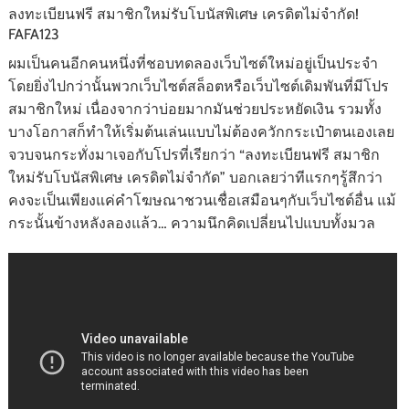
ลงทะเบียนฟรี สมาชิกใหม่รับโบนัสพิเศษ เครดิตไม่จำกัด!
FAFA123
ผมเป็นคนอีกคนหนึ่งที่ชอบทดลองเว็บไซต์ใหม่อยู่เป็นประจำ
โดยยิ่งไปกว่านั้นพวกเว็บไซต์สล็อตหรือเว็บไซต์เดิมพันที่มีโปร
สมาชิกใหม่ เนื่องจากว่าบ่อยมากมันช่วยประหยัดเงิน รวมทั้ง
บางโอกาสก็ทำให้เริ่มต้นเล่นแบบไม่ต้องควักกระเป๋าตนเองเลย
จวบจนกระทั่งมาเจอกับโปรที่เรียกว่า “ลงทะเบียนฟรี สมาชิก
ใหม่รับโบนัสพิเศษ เครดิตไม่จำกัด” บอกเลยว่าทีแรกๆรู้สึกว่า
คงจะเป็นเพียงแค่คำโฆษณาชวนเชื่อเสมือนๆกับเว็บไซต์อื่น แม้
กระนั้นข้างหลังลองแล้ว… ความนึกคิดเปลี่ยนไปแบบทั้งมวล