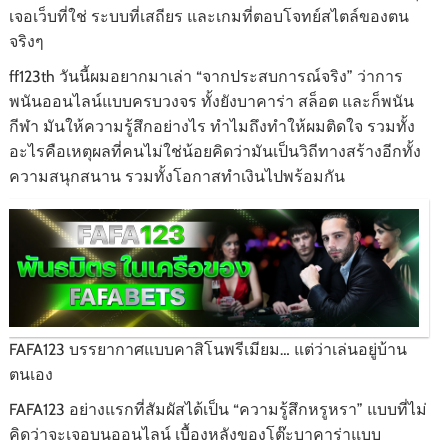
เจอเว็บที่ใช่ ระบบที่เสถียร และเกมที่ตอบโจทย์สไตล์ของตน
จริงๆ
ff123th วันนี้ผมอยากมาเล่า “จากประสบการณ์จริง” ว่าการ
พนันออนไลน์แบบครบวงจร ทั้งยังบาคาร่า สล็อต และก็พนัน
กีฬา มันให้ความรู้สึกอย่างไร ทำไมถึงทำให้ผมติดใจ รวมทั้ง
อะไรคือเหตุผลที่คนไม่ใช่น้อยคิดว่ามันเป็นวิถีทางสร้างอีกทั้ง
ความสนุกสนาน รวมทั้งโอกาสทำเงินไปพร้อมกัน
FAFA123 บรรยากาศแบบคาสิโนพรีเมียม… แต่ว่าเล่นอยู่บ้าน
ตนเอง
FAFA123 อย่างแรกที่สัมผัสได้เป็น “ความรู้สึกหรูหรา” แบบที่ไม่
คิดว่าจะเจอบนออนไลน์ เบื้องหลังของโต๊ะบาคาร่าแบบ