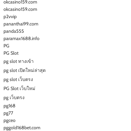
okcasino159.com
okcasino159.com
p2vvip
pananthai99.com
panda555
paramax1688.info
PG
PG Slot
pg slot ทางเข้า
pg slot เปิดใหม่ล่าสุด
pg slot เว็บตรง
PG Slot เว็บใหม่
pg เว็บตรง
pg168
pg77
pgceo
pggold168bet.com