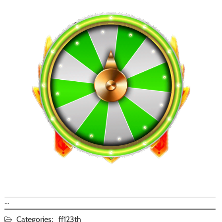
…
Categories:
ff123th