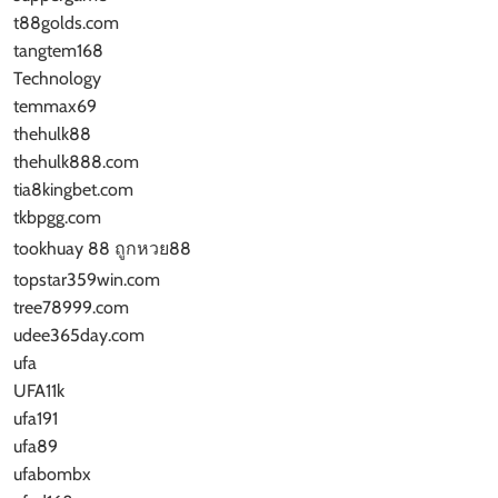
t88golds.com
tangtem168
Technology
temmax69
thehulk88
thehulk888.com
tia8kingbet.com
tkbpgg.com
tookhuay 88 ถูกหวย88
topstar359win.com
tree78999.com
udee365day.com
ufa
UFA11k
ufa191
ufa89
ufabombx