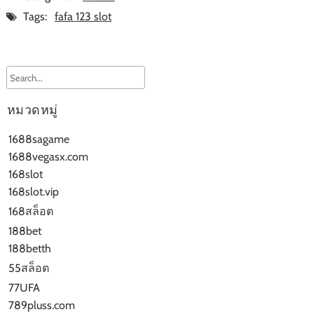
Tags:
fafa 123 slot
หมวดหมู่
1688sagame
1688vegasx.com
168slot
168slot.vip
168สล็อต
188bet
188betth
55สล็อต
77UFA
789pluss.com