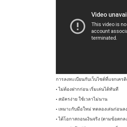
การลงทะเบียนกับเว็บไซต์ที่แจกเครด
• ไม่ต้องฝากก่อน เริ่มเล่นได้ทันที
• สมัครง่าย ใช้เวลาไม่นาน
• เหมาะกับมือใหม่ ทดลองเล่นก่อนลง
• ได้โอกาสถอนเงินจริง (ตามข้อตกล