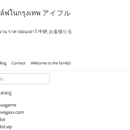
มกอล์ฟในกรุงเทพ アイフル
ีสนุกสนาน ราคาย่อมเยาว์ 中絶 お金借りる
Blog
Contact
Welcome to the family!
ดหมู่
8sagame
8vegasx.com
lot
lot.vip