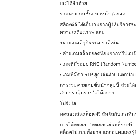
เองได้อีกด้วย
รวมค่ายเกมชั้นแนวหน้าสุดยอด
สล็อต55 ได้เก็บเกมจากผู้ให้บริการระดั
ความเสถียรภาพ และ
ระบบเกมที่ยุติธรรม อาทิเช่น
• ค่ายเกมสล็อตยอดนิยมจากทวีปเอเชี
• เกมที่มีระบบ RNG (Random Numbe
• เกมที่มีค่า RTP สูง เล่นง่าย แตกบ่อย
การรวมค่ายเกมชั้นนำกลุ่มนี้ ช่วยให้ผ
สามารถลุ้นรางวัลได้อย่าง
โปร่งใส
ทดลองเล่นสล็อตฟรี สัมผัสกับเกมที่
การได้ทดลอง “ทดลองเล่นสล็อตฟรี” ถื
สล็อตไปแบบทั้งมวล แต่ก่อนผมเคยรู้สึ