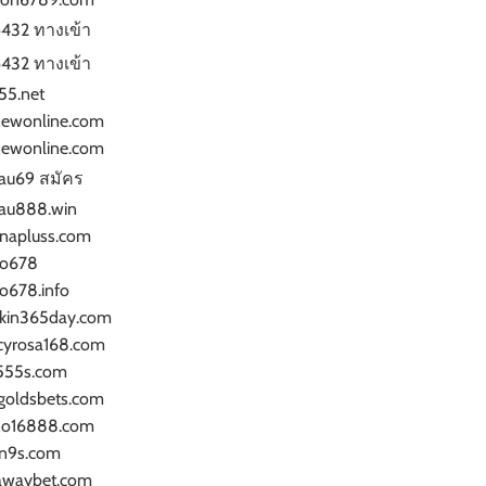
o432 ทางเข้า
o432 ทางเข้า
55.net
ewonline.com
ewonline.com
au69 สมัคร
au888.win
napluss.com
io678
o678.info
kin365day.com
cyrosa168.com
555s.com
oldsbets.com
o16888.com
n9s.com
awaybet.com