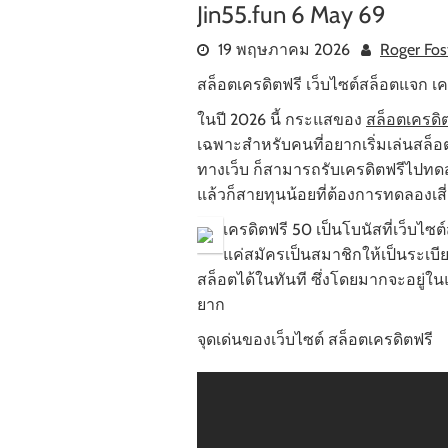
Jin55.fun 6 May 69
19 พฤษภาคม 2026
Roger Fos
สล็อตเครดิตฟรี เว็บไซต์สล็อตแจก เ
ในปี 2026 นี้ กระแสของ
สล็อตเครดิ
เฉพาะสำหรับคนที่อยากเริ่มเล่นสล็อ
ทางเว็บ ก็สามารถรับเครดิตฟรีไปทดส
แล้วก็สายทุนน้อยที่ต้องการทดลองเสี
เครดิตฟรี 50 เป็นโบนัสที่เว็บไซ
แค่สมัครเป็นสมาชิกให้เป็นระเบี
สล็อตได้ในทันที ซึ่งโดยมากจะอยู่ในแ
ยาก
จุดเด่นของเว็บไซต์ สล็อตเครดิตฟรี