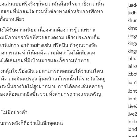
จลองเล่นแบบฟรีจริงๆก็พบว่ามันมีอะไรมากยิ่งกว่านั้น
juad
ะบบเกมที่น่าสนใจ รวมทั้งช่องทางสำหรับการศึกษา
Judh
ทั้งบาทเดียว
khu
kimc
ังได้รับความนิยม เนื่องจากต้องการรู้ว่าเพราะ
kin
กมมีภาพกราฟิกที่สวยสดงดงาม เสียงประกอบตื่น
king
ัสนานัปการ ยกตัวอย่างเช่น ฟรีสปิน ตัวคูณรางวัล
king
่างการเล่น ทำให้ผมมีความคิดว่าไม่ได้เพียงแค่
lali
อนได้เล่นเกมที่มีเป้าหมายและก็ความท้าทาย
lali
องกลุ้มใจเรื่องเงิน ผมสามารถทดสอบได้ว่าเกมไหน
lcbe
ความผันแปรสูง ลุ้นหนักแม้กระนั้นได้รางวัลใหญ่
lion
กระนั้นรางวัลไม่สูงมากมาย การได้ลองเล่นหลายๆ
lion
บของสล็อตมากยิ่งขึ้น รวมทั้งสามารถวางแผนเจริญ
lion
Live
ม่มีอย่างต่ำ
live
loc
การคลังก็ถือว่าเป็นอีกจุดเด่น
lon
lon