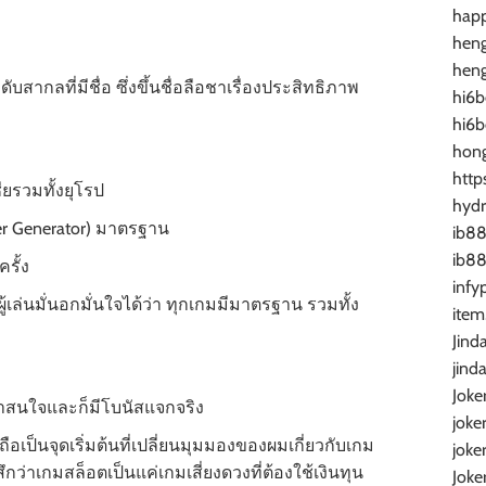
hap
hen
heng
บสากลที่มีชื่อ ซึ่งขึ้นชื่อลือชาเรื่องประสิทธิภาพ
hi6b
hi6b
hon
http
ยรวมทั้งยุโรป
hyd
r Generator) มาตรฐาน
ib88
ib88
ครั้ง
infy
ู้เล่นมั่นอกมั่นใจได้ว่า ทุกเกมมีมาตรฐาน รวมทั้ง
ite
Jind
jind
Joke
น่าสนใจและก็มีโบนัสแจกจริง
joke
อเป็นจุดเริ่มต้นที่เปลี่ยนมุมมองของผมเกี่ยวกับเกม
joke
กว่าเกมสล็อตเป็นแค่เกมเสี่ยงดวงที่ต้องใช้เงินทุน
Joke