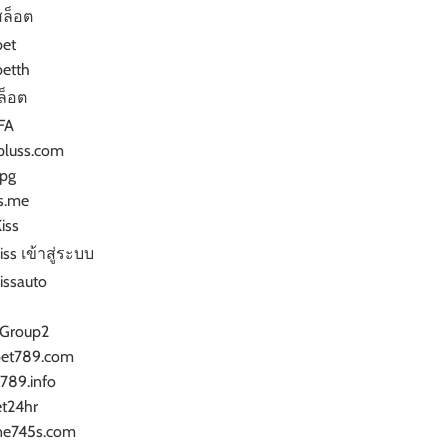
สล็อต
bet
etth
ล็อต
FA
pluss.com
pg
s.me
iss
iss เข้าสู่ระบบ
issauto
Group2
bet789.com
789.info
et24hr
ne745s.com