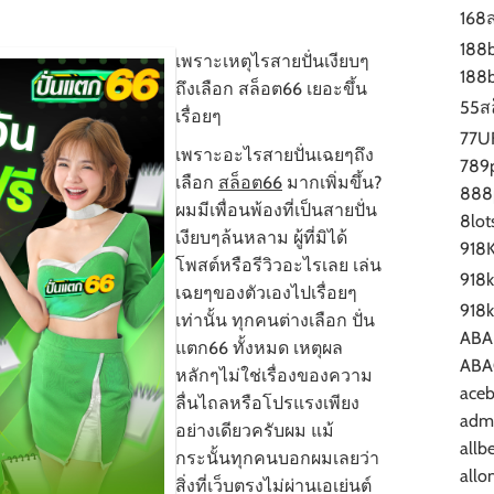
168
188
เพราะเหตุไรสายปั่นเงียบๆ
188b
ถึงเลือก สล็อต66 เยอะขึ้น
55ส
เรื่อยๆ
77U
เพราะอะไรสายปั่นเฉยๆถึง
789
เลือก
สล็อต66
มากเพิ่มขึ้น?
888
ผมมีเพื่อนพ้องที่เป็นสายปั่น
8lot
เงียบๆล้นหลาม ผู้ที่มิได้
918K
โพสต์หรือรีวิวอะไรเลย เล่น
918k
เฉยๆของตัวเองไปเรื่อยๆ
918k
เท่านั้น ทุกคนต่างเลือก ปั่น
ABA
แตก66 ทั้งหมด เหตุผล
ABA
หลักๆไม่ใช่เรื่องของความ
ace
ลื่นไถลหรือโปรแรงเพียง
adm
อย่างเดียวครับผม แม้
allb
กระนั้นทุกคนบอกผมเลยว่า
allo
สิ่งที่เว็บตรงไม่ผ่านเอเย่นต์