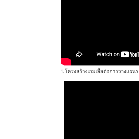
1. โครงสร้างเกมเอื้อต่อการวางแผน