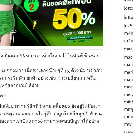
lott
lott
lux5
m4n
m4n
mac
รง ปั่นแตก66 ของเราเข้าถึงเกมได้ในทันที ชื่นชอบ
mac
mari
คนบอกผมว่า เนื้อหาเล็กๆน้อยๆที่ pg ดีไซน์มาเข้ากับ
mar
กระจิกคั่น ยกตัวอย่างเช่น การเปลี่ยนเกมหรือ
mari
ดโฟกัสจากเกมได้ง่าย
mee
mer
กเรา
mib
นเงียบ ความรู้สึกที่ว่าเกม สล็อต66 ยังอยู่ในมือเรา
mmg
วยเหตุว่าพวกเราจะไม่รู้สึกว่าถูกรีบหรือถูกบังคับจน
mon
กมของพวกเราปั่นแตก66 สามารถตอบปัญหาได้อย่าง
mwi
nag