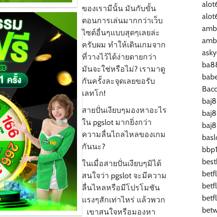
alot
ของเรามีนั้น มันกับขั้น
alot
ตอนการเล่นมากกว่าเว็บ
amb
ไซต์อื่นๆแบบสุดๆเลยล่ะ
amb
ครับผม ทำให้เดินเกมจาก
ask
ที่วางไว้ได้ง่ายดายกว่า
ba8
มันจะใช่หรือไม่? เรามาดู
bab
กันครั้งละจุดเลยขอรับ
Bacc
เลทโก!
baj
สายปั่นเงียบๆมองหาอะไร
baj
ใน pgslot มากยิ่งกว่า
baj
ความลื่นไถลไหลของเกม
basl
กันนะ?
bbp
best
ในเมื่อสายปั่นเงียบๆมิได้
betfl
สนใจว่า pgslot จะมีความ
betfl
ลื่นไหลหรือมีโปรโมชัน
betfl
แรงๆสักเท่าไหร่ แล้วพวก
bet
เขาสนใจหรือมองหา