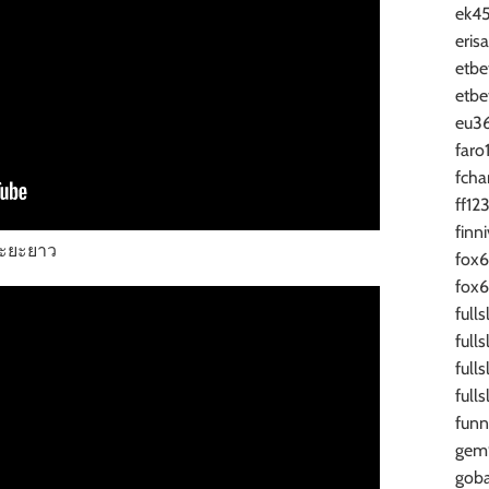
ek4
erisa
etb
etb
eu3
faro
fcha
ff12
finn
ระยะยาว
fox
fox
fulls
full
full
full
funn
gem
gob