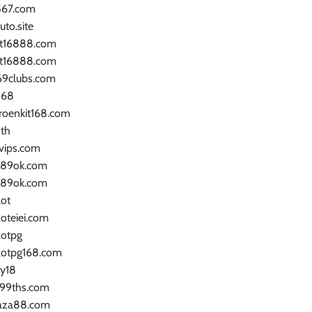
567.com
uto.site
et16888.com
et16888.com
69clubs.com
168
roenkit168.com
3th
ivips.com
689ok.com
689ok.com
lot
sloteiei.com
slotpg
slotpg168.com
y18
99ths.com
aza88.com