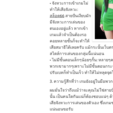
• จังหวะการเข้าเกมไม่
ทำให้เสียจังหวะ:
สล็อต66
สายปั่นเงียบมัก
มีจังหวะการเล่นของ
ตนเองอยู่แล้ว หากเข้า
เกมแล้วจำเป็นต้องรอ
คอยหลายขั้นก็จะทำให้
เสียสมาธิได้เลยครับ แม้กระนั้นเว็บต
สไตล์การเล่นของกลุ่มนี้แน่นอน
• ไม่มีขั้นตอนเล็กๆน้อยๆกั้น: หลายๆ
พวกเขามากๆเพราะไม่มีขั้นตอนกระจุก
ปรับเบทก็ทำเป็นเร็ว ทำให้ไม่หลุดจุ
3. ความรู้สึกที่ว่า เกมยังอยู่ในมือพว
ผมมั่นใจว่าถึงแม้ว่าจะคุณไม่ใช่สายปั่
นั้น เป็นคนใดกันแน่ก็ต้องชอบแน่ๆ ด้
เสียจังหวะการเล่นของตัวเอง ซึ่งเ
แน่นอนขอรับ