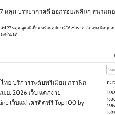
 27 หลุม บรรยากาศดี ออกรอบเพลินๆ สนา
อล์ฟ 27 หลุม ดูแลดีเยี่ยม พร้อมอุปกรณ์ให้เช่าราคาไม่แพง ต
ต้องทำยอด
ต ไทย บริการระดับพรีเมียม กราฟิก
หมว
 เม.ย. 2026 เว็บ แตกง่าย
168
168
ine เว็บแม่ เครดิตฟรี Top 100 by
168s
168s