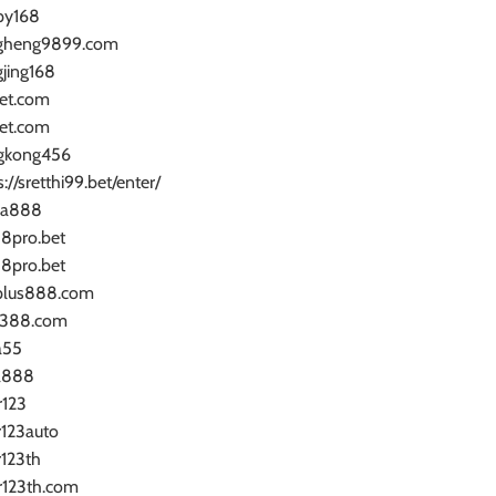
py168
gheng9899.com
jing168
et.com
et.com
gkong456
s://sretthi99.bet/enter/
ra888
8pro.bet
8pro.bet
plus888.com
m388.com
a55
a888
r123
r123auto
r123th
r123th.com