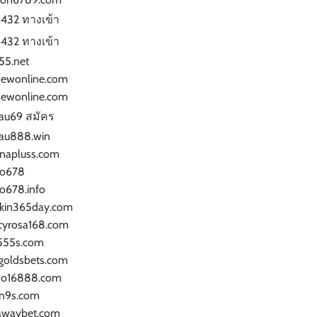
o432 ทางเข้า
o432 ทางเข้า
55.net
ewonline.com
ewonline.com
au69 สมัคร
au888.win
napluss.com
io678
o678.info
kin365day.com
cyrosa168.com
555s.com
oldsbets.com
o16888.com
n9s.com
awaybet.com