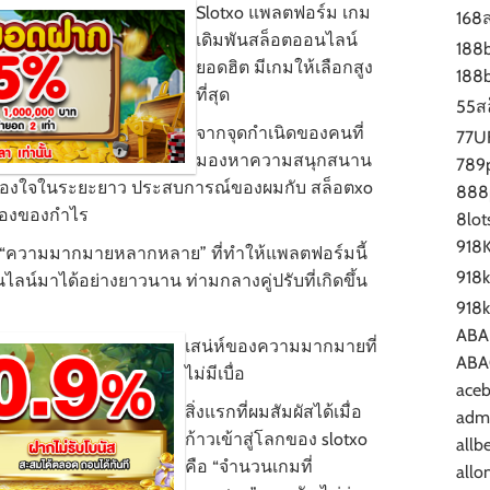
Slotxo แพลตฟอร์ม เกม
168
เดิมพันสล็อตออนไลน์
188
ยอดฮิต มีเกมให้เลือกสูง
188b
ที่สุด
55ส
จากจุดกำเนิดของคนที่
77U
มองหาความสนุกสนาน
789
มต้องใจในระยะยาว ประสบการณ์ของผมกับ สล็อตxo
888
รื่องของกำไร
8lot
918K
ะ “ความมากมายหลากหลาย” ที่ทำให้แพลตฟอร์มนี้
918k
น์มาได้อย่างยาวนาน ท่ามกลางคู่ปรับที่เกิดขึ้น
918k
ABA
เสน่ห์ของความมากมายที่
ABA
ไม่มีเบื่อ
ace
สิ่งแรกที่ผมสัมผัสได้เมื่อ
adm
ก้าวเข้าสู่โลกของ slotxo
allb
คือ “จำนวนเกมที่
allo