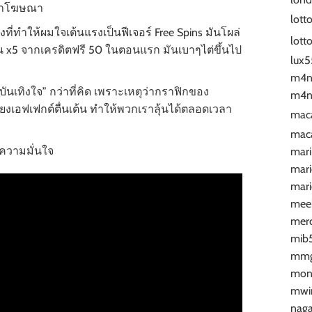
่คำโฆษณา
lott
ที่ทำให้ผมใจเต้นแรงเป็นฟีเจอร์ Free Spins มันโผล่
lott
ป็น x5 จากเครดิตฟรี 50 ในตอนแรก มันเบาๆไต่ขึ้นไป
lux5
m4n
นบันเทิงใจ” กว่าที่คิด เพราะเหตุว่ากราฟิกของ
m4n
ียงเอฟเฟกต์ตื่นเต้น ทำให้พวกเราลุ้นได้ตลอดเวลา
mac
mac
์ความมั่นใจ
mari
mar
mari
mee
mer
mib
mmg
mon
mwi
nag