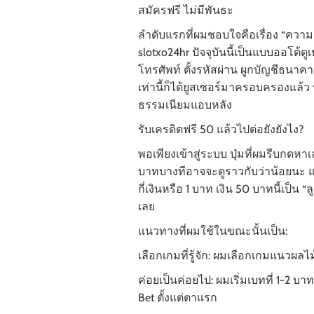
สมัครฟรี ไม่มีพันธะ
ลำดับแรกที่ผมชอบใจคือเรื่อง “ควา
slotxo24hr ปัจจุบันนี้เป็นแบบออโต้ด
โทรศัพท์ ตั้งรหัสผ่าน ผูกบัญชีธนาคา
เท่านี้ก็ได้ยูสเซอร์มาครอบครองแล้ว ท
ธรรมเนียมแอบหลัง
รับเครดิตฟรี 50 แล้วไปต่อยังยังไง?
พอเพียงเข้าสู่ระบบ ปุ่มที่ผมรีบกดหา
บาทบางทีอาจจะดูราวกับว่าน้อยนะ แต
กี่เงินหรือ 1 บาท เงิน 50 บาทนี้เป็น
เลย
แนวทางที่ผมใช้ในขณะนั้นเป็น:
เลือกเกมที่รู้จัก: ผมเลือกเกมแนวผลไ
ค่อยเป็นค่อยไป: ผมเริ่มเบทที่ 1-2 บ
Bet ตั้งแต่ตาแรก