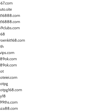
567.com
uto.site
et16888.com
et16888.com
69clubs.com
168
roenkit168.com
3th
ivips.com
689ok.com
689ok.com
lot
sloteiei.com
slotpg
slotpg168.com
y18
99ths.com
aza88.com