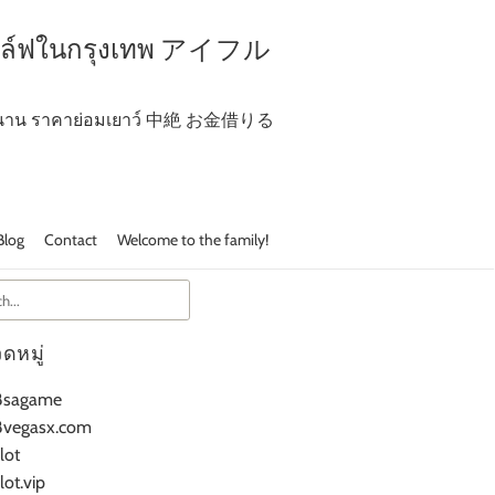
มกอล์ฟในกรุงเทพ アイフル
ีสนุกสนาน ราคาย่อมเยาว์ 中絶 お金借りる
Blog
Contact
Welcome to the family!
ดหมู่
8sagame
8vegasx.com
lot
lot.vip