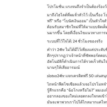
โปรโมชั่น: แรงจนถึงจำเป็นต้องร้องว้
มาถึงไฮไลต์ที่ผมจั่วหัวไว้ เป็นเรื่อ
ฟรี” หรือ “โบนัสเงินออม” เป็นหัว
ต้อนรับสมาชิกใหม่ที่ให้มาแบบจัดเต
นมากขึ้น โดยที่เงื่อนไขแนวทางการทำ
ระบบที่ไว้ใจได้: 24 ชั่วโมงของจริง
คำว่า 24hr ไม่ได้มีไว้เพียงแค่ประด
ดึกๆปรากฏว่าเจ้าหน้าที่ซัพพอร์ตต
อัตโนมัติก็ดำเนินการได้รวดเร็วทันใจ
นานๆให้เสียอารมณ์
slotxo24hr แจกเครดิตฟรี 50 เล่นสนุก
ไถหน้าฟีดโซเชียลแล้วเจอโปรโมทจำพ
รู้สึกแรกคือ “ฉ้อโกงหรือไม่?” ผมเองก
อยากลองของใหม่เลยตกลงใจกดเข้าไ
มันจะพาพวกเราไปได้ไกลมากแค่ไห