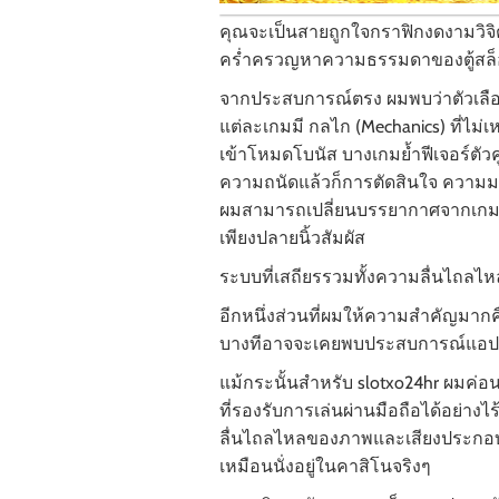
คุณจะเป็นสายถูกใจกราฟิกงดงามวิจ
คร่ำครวญหาความธรรมดาของตู้สล็อต
จากประสบการณ์ตรง ผมพบว่าตัวเลือกที
แต่ละเกมมี กลไก (Mechanics) ที่ไม่
เข้าโหมดโบนัส บางเกมย้ำฟีเจอร์ตัวคู
ความถนัดแล้วก็การตัดสินใจ ความมาก
ผมสามารถเปลี่ยนบรรยากาศจากเกมธีม
เพียงปลายนิ้วสัมผัส
ระบบที่เสถียรรวมทั้งความลื่นไถลไห
อีกหนึ่งส่วนที่ผมให้ความสำคัญมาก
บางทีอาจจะเคยพบประสบการณ์แอปฯ 
แม้กระนั้นสำหรับ slotxo24hr ผมค
ที่รองรับการเล่นผ่านมือถือได้อย่างไ
ลื่นไถลไหลของภาพและเสียงประกอบท
เหมือนนั่งอยู่ในคาสิโนจริงๆ