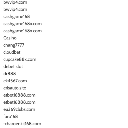
bwvip4.com
bwvip4.com
cashgame168
cashgame168x.com
cashgame168x.com
Casino
chang7777
cloudbet
cupcake88x.com
debet slot
dr888
ek4567.com
erisauto.site
etbet16888.com
etbet16888.com
eu369clubs.com
faro168
fcharoenkit168.com