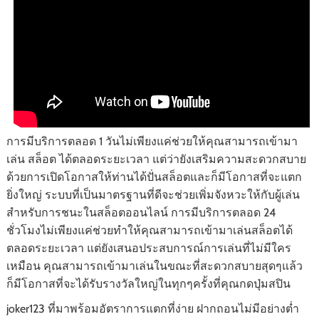
การมีบริการตลอด 1 วันไม่เพียงแค่ช่วยให้คุณสามารถเข้ามา
เล่น สล็อต ได้ตลอดระยะเวลา แต่ว่ายังเสริมความสะดวกสบาย
ด้วยการเปิดโอกาสให้ท่านได้ปั่นสล็อตและก็มีโอกาสที่จะแตก
ยิ่งใหญ่ ระบบที่เป็นมาตรฐานที่ดีจะช่วยเพิ่มจังหวะให้กับผู้เล่น
สำหรับการชนะในสล็อตออนไลน์ การมีบริการตลอด 24
ชั่วโมงไม่เพียงแค่ช่วยทำให้คุณสามารถเข้ามาเล่นสล็อตได้
ตลอดระยะเวลา แต่ยังเสนอประสบการณ์การเล่นที่ไม่มีใคร
เหมือน คุณสามารถเข้ามาเล่นในขณะที่สะดวกสบายสุดๆแล้ว
ก็มีโอกาสที่จะได้รับรางวัลใหญ่ในทุกๆครั้งที่คุณกดปุ่มสปิน
joker123 ที่มาพร้อมอัตราการแตกที่ง่าย ฝากถอนไม่มีอย่างต่ำ