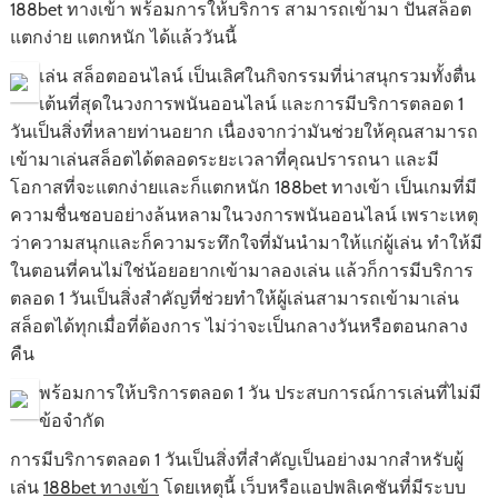
188bet ทางเข้า พร้อมการให้บริการ สามารถเข้ามา ปั่นสล็อต
แตกง่าย แตกหนัก ได้แล้ววันนี้
เล่น สล็อตออนไลน์ เป็นเลิศในกิจกรรมที่น่าสนุกรวมทั้งตื่น
เต้นที่สุดในวงการพนันออนไลน์ และการมีบริการตลอด 1
วันเป็นสิ่งที่หลายท่านอยาก เนื่องจากว่ามันช่วยให้คุณสามารถ
เข้ามาเล่นสล็อตได้ตลอดระยะเวลาที่คุณปรารถนา และมี
โอกาสที่จะแตกง่ายและก็แตกหนัก 188bet ทางเข้า เป็นเกมที่มี
ความชื่นชอบอย่างล้นหลามในวงการพนันออนไลน์ เพราะเหตุ
ว่าความสนุกและก็ความระทึกใจที่มันนำมาให้แก่ผู้เล่น ทำให้มี
ในตอนที่คนไม่ใช่น้อยอยากเข้ามาลองเล่น แล้วก็การมีบริการ
ตลอด 1 วันเป็นสิ่งสำคัญที่ช่วยทำให้ผู้เล่นสามารถเข้ามาเล่น
สล็อตได้ทุกเมื่อที่ต้องการ ไม่ว่าจะเป็นกลางวันหรือตอนกลาง
คืน
พร้อมการให้บริการตลอด 1 วัน ประสบการณ์การเล่นที่ไม่มี
ข้อจำกัด
การมีบริการตลอด 1 วันเป็นสิ่งที่สำคัญเป็นอย่างมากสำหรับผู้
เล่น
188bet ทางเข้า
โดยเหตุนี้ เว็บหรือแอปพลิเคชันที่มีระบบ