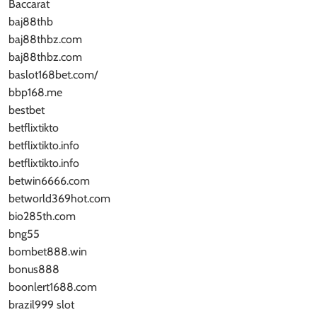
Baccarat
baj88thb
baj88thbz.com
baj88thbz.com
baslot168bet.com/
bbp168.me
bestbet
betflixtikto
betflixtikto.info
betflixtikto.info
betwin6666.com
betworld369hot.com
bio285th.com
bng55
bombet888.win
bonus888
boonlert1688.com
brazil999 slot