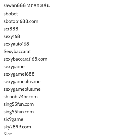
sawan888 ทดลองเล่น
sbobet
sbotop1688.com
scr888
sexy168
sexyauto168
Sexybaccarat
sexybaccarat168.com
sexygame
sexygame1688
sexygameplus.me
sexygameplus.me
shinobi24hr.com
sing55fun.com
sing55fun.com
six9game
sky2899.com
Slot