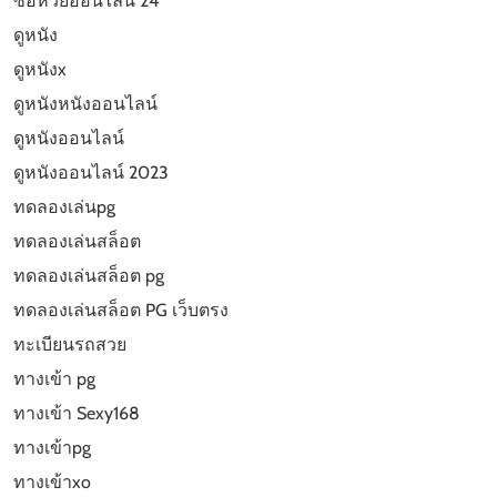
ซื้อหวยออนไลน์ 24
ดูหนัง
ดูหนังx
ดูหนังหนังออนไลน์
ดูหนังออนไลน์
ดูหนังออนไลน์ 2023
ทดลองเล่นpg
ทดลองเล่นสล็อต
ทดลองเล่นสล็อต pg
ทดลองเล่นสล็อต PG เว็บตรง
ทะเบียนรถสวย
ทางเข้า pg
ทางเข้า Sexy168
ทางเข้าpg
ทางเข้าxo