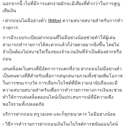
นอกจากนี้ เว็บที่มีการแตกง่ายมักจะมีเสี่ยงที่ต่ำกว่าในการสูญ
เสียเงิน
• ฝากถอนไม่มีอย่างต่ำ:
188bet
ความสบายสบายสำหรับการทำ
รายการ
การมีระบบระเบียบฝากถอนที่ไม่มีอย่างน้อยช่วยทำให้ผู้เล่น
สามารถทำรายการได้สะดวกแล้วก็ง่ายดายมากยิ่งขึ้น โดยไม่
จำเป็นต้องไม่สบายใจเรื่องของจำนวนเงินที่จำเป็นต้องฝากหรือ
ถอน
เล่นสล็อตเว็บตรงที่มีอัตราการแตกที่ง่าย ฝากถอนไม่มีอย่างต่ำ
เป็นหนทางที่ดีสำหรับเพื่อการสนุกสนานรวมทั้งช่วยเพิ่มโอกาส
ในการชนะรางวัล การเลือกเว็บไซต์ที่มีความน่านับถือและมี
ความสบายสบายสำหรับเพื่อการทำรายการทางการเงินจะช่วย
ทำให้การเล่นสล็อตออนไลน์เป็นประสบการณ์ที่มีความพึง
พอใจรวมทั้งปลอดภัย
บริการฝากถอน ทรูวอเลท และก็ทุกธนาคาร ไม่มีอย่างน้อย
• วิธีการทำรายการฝากถอนเงินในเว็บไซต์การพนันออนไลน์