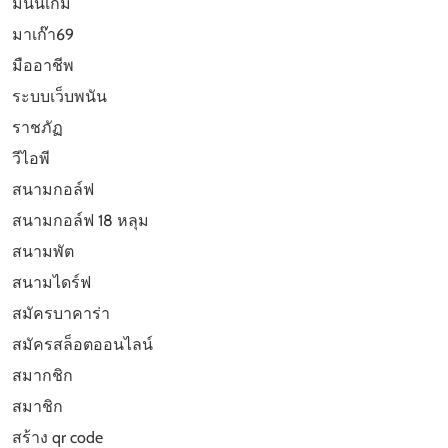
มันนี่เกม
มาเก๊า69
มืออาชีพ
ระบบเว็บพนัน
ราชภัฏ
วีไอพี
สนามกอล์ฟ
สนามกอล์ฟ 18 หลุม
สนามพัต
สนามไดร์ฟ
สมัครบาคาร่า
สมัครสล็อตออนไลน์
สมากชิก
สมาชิก
สร้าง qr code