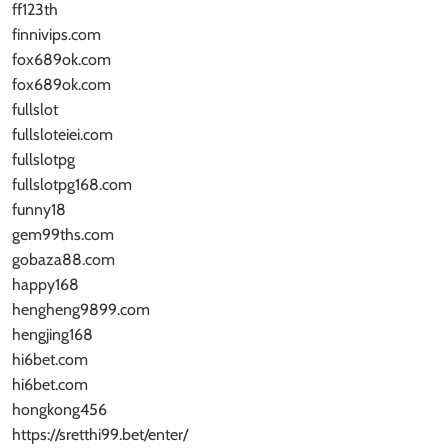
ff123th
finnivips.com
fox689ok.com
fox689ok.com
fullslot
fullsloteiei.com
fullslotpg
fullslotpg168.com
funny18
gem99ths.com
gobaza88.com
happy168
hengheng9899.com
hengjing168
hi6bet.com
hi6bet.com
hongkong456
https://sretthi99.bet/enter/