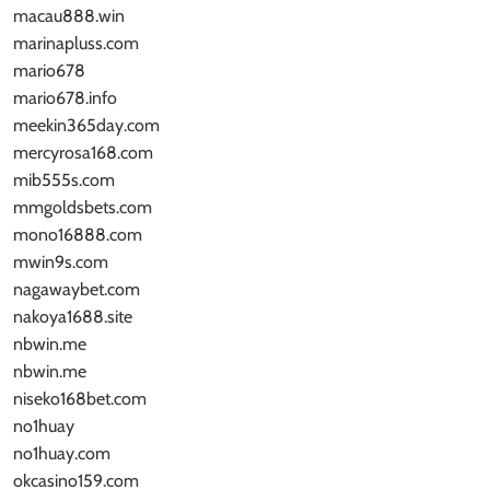
macau888.win
marinapluss.com
mario678
mario678.info
meekin365day.com
mercyrosa168.com
mib555s.com
mmgoldsbets.com
mono16888.com
mwin9s.com
nagawaybet.com
nakoya1688.site
nbwin.me
nbwin.me
niseko168bet.com
no1huay
no1huay.com
okcasino159.com