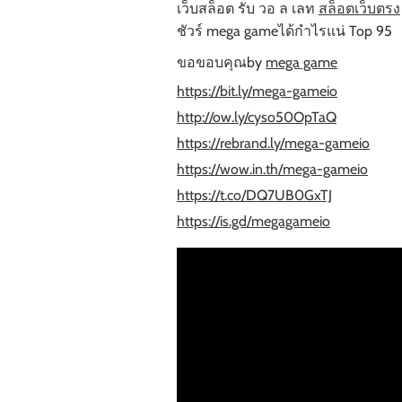
เว็บสล็อต รับ วอ ล เลท
สล็อตเว็บตรง
ชัวร์ mega gameได้กำไรแน่ Top 95
ขอขอบคุณby
mega game
https://bit.ly/mega-gameio
http://ow.ly/cyso50OpTaQ
https://rebrand.ly/mega-gameio
https://wow.in.th/mega-gameio
https://t.co/DQ7UB0GxTJ
https://is.gd/megagameio