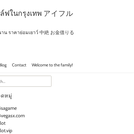
มกอล์ฟในกรุงเทพ アイフル
ีสนุกสนาน ราคาย่อมเยาว์ 中絶 お金借りる
Blog
Contact
Welcome to the family!
ดหมู่
8sagame
8vegasx.com
lot
lot.vip