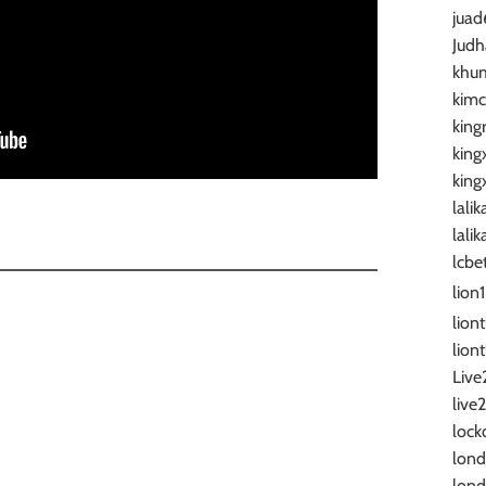
juad
Judh
khu
kimc
kin
king
king
lali
lali
lcbe
lion
lion
lion
Live
live
loc
lon
lon