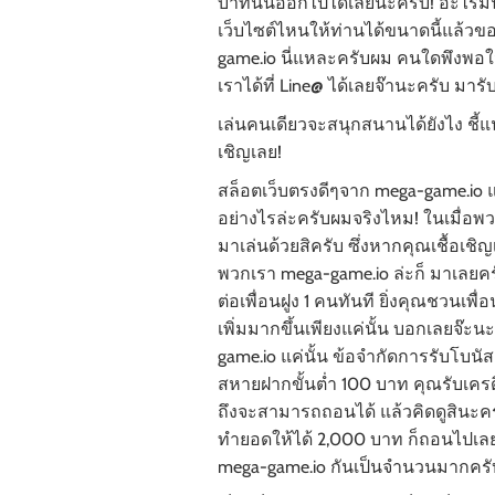
บาทนั้นออกไปได้เลยนะครับ! อะไรมัน
เว็บไซต์ไหนให้ท่านได้ขนาดนี้แล้ว
game.io นี่แหละครับผม คนใดพึงพอ
เราได้ที่ Line@ ได้เลยจ๊านะครับ ม
เล่นคนเดียวจะสนุกสนานได้ยังไง ชี้แ
เชิญเลย!
สล็อตเว็บตรงดีๆจาก mega-game.io แ
อย่างไรล่ะครับผมจริงไหม! ในเมื่อพ
มาเล่นด้วยสิครับ ซึ่งหากคุณเชื้อเชิ
พวกเรา mega-game.io ล่ะก็ มาเลยค
ต่อเพื่อนฝูง 1 คนทันที ยิ่งคุณชวนเพื
เพิ่มมากขึ้นเพียงแค่นั้น บอกเลยจ๊ะน
game.io แค่นั้น ข้อจำกัดการรับโบนัส
สหายฝากขั้นต่ำ 100 บาท คุณรับเครด
ถึงจะสามารถถอนได้ แล้วคิดดูสินะครั
ทำยอดให้ได้ 2,000 บาท ก็ถอนไปเลยง่า
mega-game.io กันเป็นจำนวนมากคร