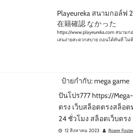
Skip
to
Playeureka สนามกอล์ฟ
content
在籍確認 なかった
https://www.playeureka.com สนามก
เล่นง่ายสะดวกสบาย ถอนได้ทันที ไม่
ป้ายกำกับ:
mega game
ปันโปร777 https://Mega-
ตรง เว็บสล็อตตรงสล็อ
24 ชั่วโมง สล็อตเว็บตรง เ
12 สิงหาคม 2023
Roger Foste