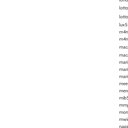
lott
lott
lux5
m4n
m4n
mac
mac
mari
mar
mari
mee
mer
mib
mmg
mon
mwi
nag