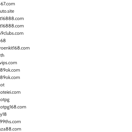
567.com
uto.site
et16888.com
et16888.com
69clubs.com
168
roenkit168.com
3th
ivips.com
689ok.com
689ok.com
lot
sloteiei.com
slotpg
slotpg168.com
y18
99ths.com
aza88.com