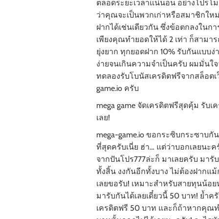
ตลอดระยะเวลาแน่นอน อย่างโปรโมชั
ว่าคุณจะเป็นพวกเก่าหรือสมาชิกใหม
ฝากได้เช่นเดียวกัน ซึ่งข้อตกลงในก
เพียงคุณทำยอดให้ได้ 2 เท่า ก็สามาร
ยุ่งยาก ทุกยอดฝาก 10% รับกันแบบง
ง่ายจนเกินความจำเป็นครับ ผมมั่นใ
ทดลองรับโบนัสเครดิตฟรีจากสล็อตเว็
game.io ครับ
mega game จัดเครดิตฟรีสุดคุ้ม รับเ
เลย!
mega-game.io ขอกระซิบกระซาบกันต
ที่สุดครับเนี่ย ฮ่า… แต่ว่าบอกเลยน
จากปันโปร777ล่ะก็ มาเลยครับ มารับ
ทั้งสิ้น งงกันอีกทั้งบาง ไม่ต้องฝาก
เลยขอรับ! เหมาะสำหรับสายทุนน้อ
มารับกันได้เลยเดี๋ยวนี้ 50 บาท! ย้ำคร
เครดิตฟรี 50 บาท และก็ถ้าหากคุณ