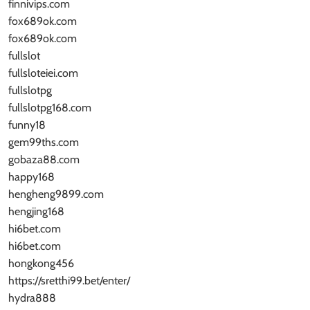
finnivips.com
fox689ok.com
fox689ok.com
fullslot
fullsloteiei.com
fullslotpg
fullslotpg168.com
funny18
gem99ths.com
gobaza88.com
happy168
hengheng9899.com
hengjing168
hi6bet.com
hi6bet.com
hongkong456
https://sretthi99.bet/enter/
hydra888