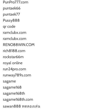
PunPro777.com
puntaek66
puntaek77
Pussy888
qr code
ramclubx.com
ramclubx.com
RENO88WIN.COM
rich8188.com
rockstar66m
royal online
run24pro.com
runway789s.com
sagame
sagame168
sagame168th
sagame168th.com
sawan888 ทดลองเล่น