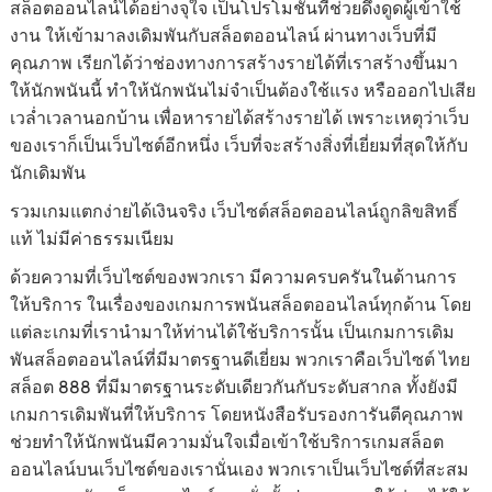
สล็อตออนไลน์ได้อย่างจุใจ เป็นโปรโมชั่นที่ช่วยดึงดูดผู้เข้าใช้
งาน ให้เข้ามาลงเดิมพันกับสล็อตออนไลน์ ผ่านทางเว็บที่มี
คุณภาพ เรียกได้ว่าช่องทางการสร้างรายได้ที่เราสร้างขึ้นมา
ให้นักพนันนี้ ทำให้นักพนันไม่จำเป็นต้องใช้แรง หรือออกไปเสีย
เวล่ำเวลานอกบ้าน เพื่อหารายได้สร้างรายได้ เพราะเหตุว่าเว็บ
ของเราก็เป็นเว็บไซต์อีกหนึ่ง เว็บที่จะสร้างสิ่งที่เยี่ยมที่สุดให้กับ
นักเดิมพัน
รวมเกมแตกง่ายได้เงินจริง เว็บไซต์สล็อตออนไลน์ถูกลิขสิทธิ์
แท้ ไม่มีค่าธรรมเนียม
ด้วยความที่เว็บไซต์ของพวกเรา มีความครบครันในด้านการ
ให้บริการ ในเรื่องของเกมการพนันสล็อตออนไลน์ทุกด้าน โดย
แต่ละเกมที่เรานำมาให้ท่านได้ใช้บริการนั้น เป็นเกมการเดิม
พันสล็อตออนไลน์ที่มีมาตรฐานดีเยี่ยม พวกเราคือเว็บไซต์ ไทย
สล็อต 888 ที่มีมาตรฐานระดับเดียวกันกับระดับสากล ทั้งยังมี
เกมการเดิมพันที่ให้บริการ โดยหนังสือรับรองการันตีคุณภาพ
ช่วยทำให้นักพนันมีความมั่นใจเมื่อเข้าใช้บริการเกมสล็อต
ออนไลน์บนเว็บไซต์ของเรานั่นเอง พวกเราเป็นเว็บไซต์ที่สะสม