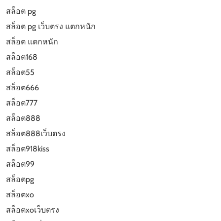
สล็อต pg
สล็อต pg เว็บตรง แตกหนัก
สล็อต แตกหนัก
สล็อต168
สล็อต55
สล็อต666
สล็อต777
สล็อต888
สล็อต888เว็บตรง
สล็อต918kiss
สล็อต99
สล็อตpg
สล็อตxo
สล็อตxoเว็บตรง