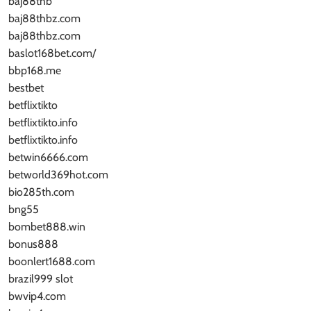
baj88thb
baj88thbz.com
baj88thbz.com
baslot168bet.com/
bbp168.me
bestbet
betflixtikto
betflixtikto.info
betflixtikto.info
betwin6666.com
betworld369hot.com
bio285th.com
bng55
bombet888.win
bonus888
boonlert1688.com
brazil999 slot
bwvip4.com