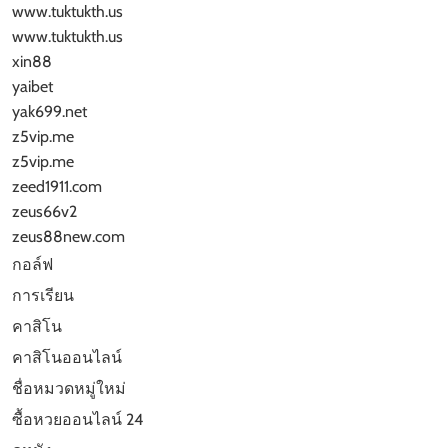
www.tuktukth.us
www.tuktukth.us
xin88
yaibet
yak699.net
z5vip.me
z5vip.me
zeed1911.com
zeus66v2
zeus88new.com
กอล์ฟ
การเรียน
คาสิโน
คาสิโนออนไลน์
ชื่อหมวดหมู่ใหม่
ซื้อหวยออนไลน์ 24