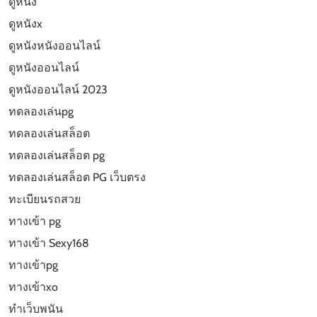
ดูหนัง
ดูหนังx
ดูหนังหนังออนไลน์
ดูหนังออนไลน์
ดูหนังออนไลน์ 2023
ทดลองเล่นpg
ทดลองเล่นสล็อต
ทดลองเล่นสล็อต pg
ทดลองเล่นสล็อต PG เว็บตรง
ทะเบียนรถสวย
ทางเข้า pg
ทางเข้า Sexy168
ทางเข้าpg
ทางเข้าxo
ทำเว็บพนัน