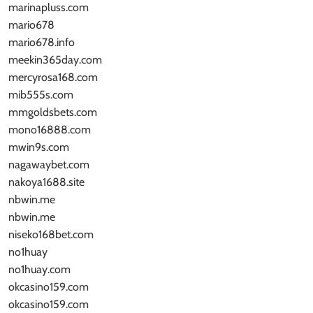
marinapluss.com
mario678
mario678.info
meekin365day.com
mercyrosa168.com
mib555s.com
mmgoldsbets.com
mono16888.com
mwin9s.com
nagawaybet.com
nakoya1688.site
nbwin.me
nbwin.me
niseko168bet.com
no1huay
no1huay.com
okcasino159.com
okcasino159.com