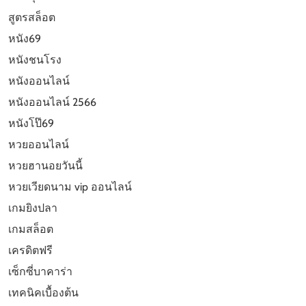
สูตรสล็อต
หนัง69
หนังชนโรง
หนังออนไลน์
หนังออนไลน์ 2566
หนังโป๊69
หวยออนไลน์
หวยฮานอยวันนี้
หวยเวียดนาม vip ออนไลน์
เกมยิงปลา
เกมสล็อต
เครดิตฟรี
เซ็กซี่บาคาร่า
เทคนิคเบื้องต้น