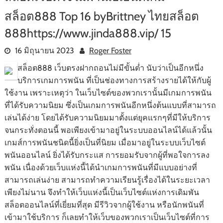
สล็อต888 Top 16 byBrittney ไทยสล็อต
888https://www.jinda888.vip/ 15
16 มิถุนายน 2023
Roger Foster
สล็อต888 เว็บตรงฝากถอนไม่มีขั้นต่ำ นับว่าเป็นอีกหนึ่ง
บริการเกมการพนัน ที่เป็นช่องทางการสร้างรายได้ให้กับผู้
ใช้งาน เพราะเหตุว่า ในเว็บไซต์ของพวกเรานั้นมีเกมการพนัน
ที่ได้รับความนิยม ซึ่งเป็นเกมการพนันอีกหนึ่งต้นแบบที่สามารถ
เล่นได้ง่าย โดยได้รับความนิยมมาตั้งแต่ยุคแรกๆที่มีให้บริการ
จนกระทั่งตอนนี้ พอเพียงเข้ามาอยู่ในระบบออนไลน์ได้แล้วนั้น
เกมส์การพนันชนิดนี้ยิ่งเป็นที่นิยม เมื่อมาอยู่ในระบบเว็บไซต์
พนันออนไลน์ ยิ่งได้รับกระแส การยอมรับจากผู้ที่พอใจการลง
พนัน เนื่องด้วยเว็บแห่งนี้ได้นำเกมการพนันที่มีแบบอย่างที่
สามารถเล่นง่าย สามารถทำความเรียนรู้เรื่องได้ในระยะเวลา
เพียงไม่นาน จึงทำให้เว็บแห่งนี้เป็นเว็บไซต์แห่งการเดิมพัน
สล็อตออนไลน์ที่เยี่ยมที่สุด มีรีวิวจากผู้ใช้งาน หรือนักพนันที่
เข้ามาใช้บริการ ก็เลยทำให้เว็บของพวกเราเป็นเว็บไซต์ที่การ