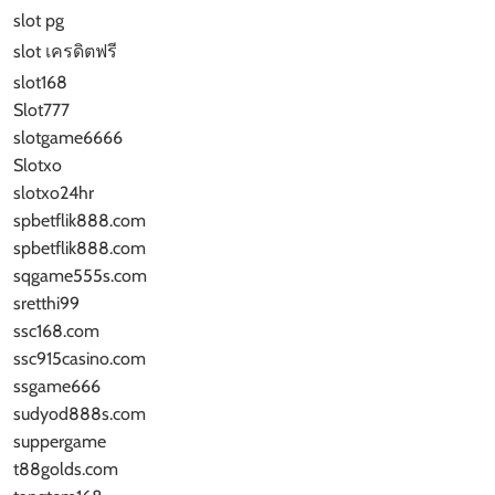
slot pg
slot เครดิตฟรี
slot168
Slot777
slotgame6666
Slotxo
slotxo24hr
spbetflik888.com
spbetflik888.com
sqgame555s.com
sretthi99
ssc168.com
ssc915casino.com
ssgame666
sudyod888s.com
suppergame
t88golds.com