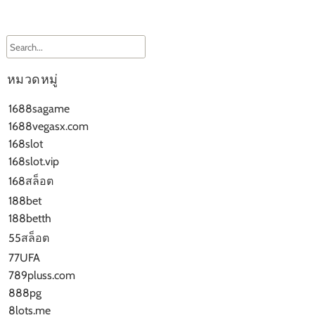
หมวดหมู่
1688sagame
1688vegasx.com
168slot
168slot.vip
168สล็อต
188bet
188betth
55สล็อต
77UFA
789pluss.com
888pg
8lots.me