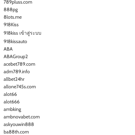
789pluss.com
888pg
8lots.me
918Kiss
918kiss เข้าสู่ระบบ
918kissauto
ABA
ABAGroup2
acebet789.com
adm789.info
allbet24hr
allone745s.com
alot66
alot666
ambking
ambnovabet.com
askyouwin888
ba88th.com