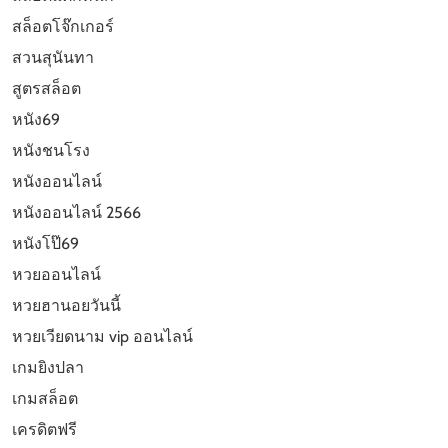
สล็อตโจ๊กเกอร์
สวนสุนันทา
สูตรสล็อต
หนัง69
หนังชนโรง
หนังออนไลน์
หนังออนไลน์ 2566
หนังโป๊69
หวยออนไลน์
หวยฮานอยวันนี้
หวยเวียดนาม vip ออนไลน์
เกมยิงปลา
เกมสล็อต
เครดิตฟรี