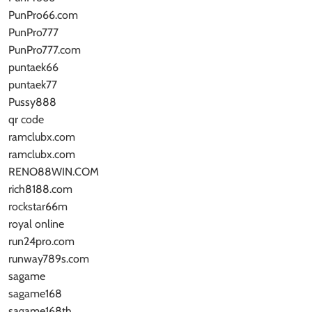
PunPro66.com
PunPro777
PunPro777.com
puntaek66
puntaek77
Pussy888
qr code
ramclubx.com
ramclubx.com
RENO88WIN.COM
rich8188.com
rockstar66m
royal online
run24pro.com
runway789s.com
sagame
sagame168
sagame168th