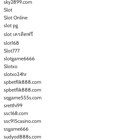
sky2899.com
Slot
Slot Online
slot pg
slot เครดิตฟรี
slot168
Slot777
slotgame6666
Slotxo
slotxo24hr
spbetflik888.com
spbetflik888.com
sqgame555s.com
sretthi99
ssc168.com
ssc915casino.com
ssgame666
sudyod888s.com