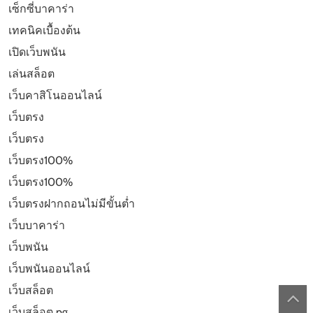
เซ็กซี่บาคาร่า
เทคนิคเบื้องต้น
เปิดเว็บพนัน
เล่นสล็อต
เว็บคาสิโนออนไลน์
เว็บตรง
เว็บตรง
เว็บตรง100%
เว็บตรง100%
เว็บตรงฝากถอนไม่มีขั้นต่ำ
เว็บบาคาร่า
เว็บพนัน
เว็บพนันออนไลน์
เว็บสล็อต
เว็บสล็อต pg