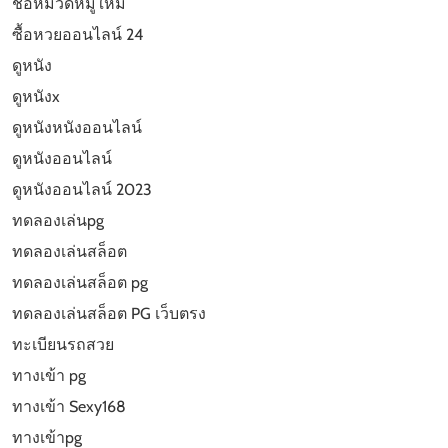
ชื่อหมวดหมู่ใหม่
ซื้อหวยออนไลน์ 24
ดูหนัง
ดูหนังx
ดูหนังหนังออนไลน์
ดูหนังออนไลน์
ดูหนังออนไลน์ 2023
ทดลองเล่นpg
ทดลองเล่นสล็อต
ทดลองเล่นสล็อต pg
ทดลองเล่นสล็อต PG เว็บตรง
ทะเบียนรถสวย
ทางเข้า pg
ทางเข้า Sexy168
ทางเข้าpg