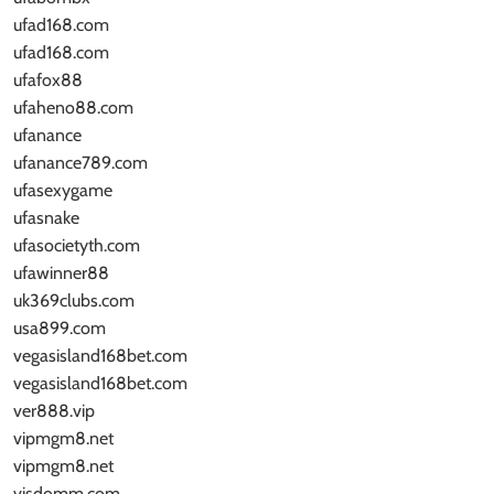
ufad168.com
ufad168.com
ufafox88
ufaheno88.com
ufanance
ufanance789.com
ufasexygame
ufasnake
ufasocietyth.com
ufawinner88
uk369clubs.com
usa899.com
vegasisland168bet.com
vegasisland168bet.com
ver888.vip
vipmgm8.net
vipmgm8.net
visdomm.com