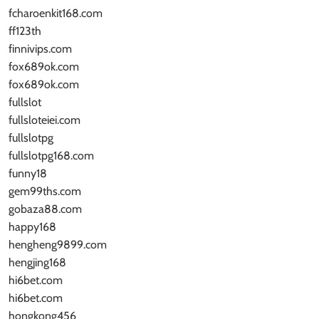
fcharoenkit168.com
ff123th
finnivips.com
fox689ok.com
fox689ok.com
fullslot
fullsloteiei.com
fullslotpg
fullslotpg168.com
funny18
gem99ths.com
gobaza88.com
happy168
hengheng9899.com
hengjing168
hi6bet.com
hi6bet.com
hongkong456