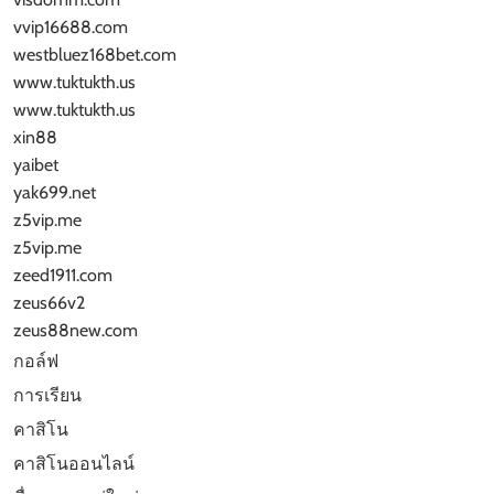
vvip16688.com
westbluez168bet.com
www.tuktukth.us
www.tuktukth.us
xin88
yaibet
yak699.net
z5vip.me
z5vip.me
zeed1911.com
zeus66v2
zeus88new.com
กอล์ฟ
การเรียน
คาสิโน
คาสิโนออนไลน์