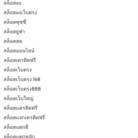
สล็อตxo
สล็อตxoเว็บตรง
สล็อตพุซซี่
สล็อตยูฟ่า
สล็อตสด
สล็อตออนไลน์
สล็อตเครดิตฟรี
สล็อตเว็บตรง
สล็อตเว็บตรง 168
สล็อตเว็บตรง888
สล็อตเว็บใหญ่
สล็อตเเครดิตฟรี
สล็อตแจกเครดิตฟรี
สล็อตแตกดี
สล็อตแตกหนัก