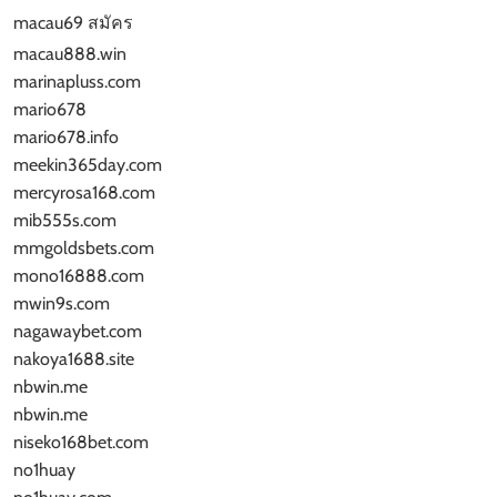
macau69 สมัคร
macau888.win
marinapluss.com
mario678
mario678.info
meekin365day.com
mercyrosa168.com
mib555s.com
mmgoldsbets.com
mono16888.com
mwin9s.com
nagawaybet.com
nakoya1688.site
nbwin.me
nbwin.me
niseko168bet.com
no1huay