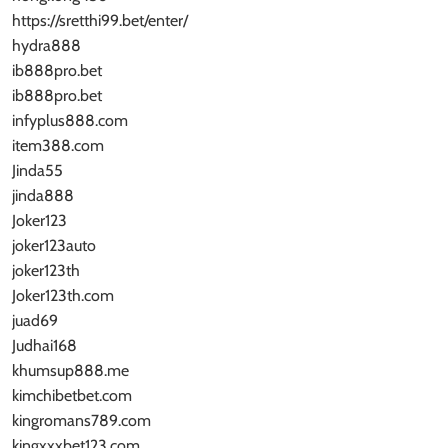
https://sretthi99.bet/enter/
hydra888
ib888pro.bet
ib888pro.bet
infyplus888.com
item388.com
Jinda55
jinda888
Joker123
joker123auto
joker123th
Joker123th.com
juad69
Judhai168
khumsup888.me
kimchibetbet.com
kingromans789.com
kingxxxbet123.com