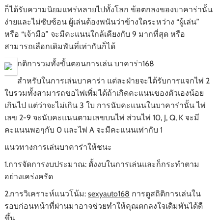
ก็ได้รับความนิยมแพร่หลายไปทั้งโลก ข้อตกลงของบาคาร่านั้น
ง่ายและไม่ซับซ้อน ผู้เล่นต้องพนันว่าข้างใดระหว่าง “ผู้เล่น”
หรือ “เจ้ามือ” จะมีคะแนนใกล้เคียงกับ 9 มากที่สุด หรือ
สามารถเลือกเดิมพันที่เท่ากันก็ได้
กติการวมทั้งขั้นตอนการเล่น บาคาร่า168
สำหรับในการเล่นบาคาร่า แต่ละฝ่ายจะได้รับการแจกไพ่ 2
ใบรวมทั้งสามารถขอไพ่เพิ่มได้ถ้าเกิดคะแนนของตัวเองน้อย
เกินไป แต่ว่าจะไม่เกิน 3 ใบ การนับคะแนนในบาคาร่านั้น ไพ่
เลข 2-9 จะนับคะแนนตามเลขบนไพ่ ส่วนไพ่ 10, J, Q, K จะมี
คะแนนพอๆกับ 0 และไพ่ A จะมีคะแนนเท่ากับ 1
แนวทางการเล่นบาคาร่าให้ชนะ
1.การจัดการงบประมาณ: ตั้งงบในการเล่นและก็กระทำตาม
อย่างเคร่งครัด
2.การวิเคราะห์แนวโน้ม:
sexyauto168
การดูสถิติการเล่นใน
รอบก่อนหน้าที่ผ่านมาอาจช่วยทำให้คุณตกลงใจเดิมพันได้ดี
ขึ้น