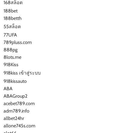
168สล็อต
188bet
188betth
55สล็อต
77UFA
789pluss.com
888pg
8lots.me
918Kiss
918kiss เข้าสู่ระบบ
918kissauto
ABA
ABAGroup2
acebet789.com
adm789.info
allbet24hr
allone745s.com