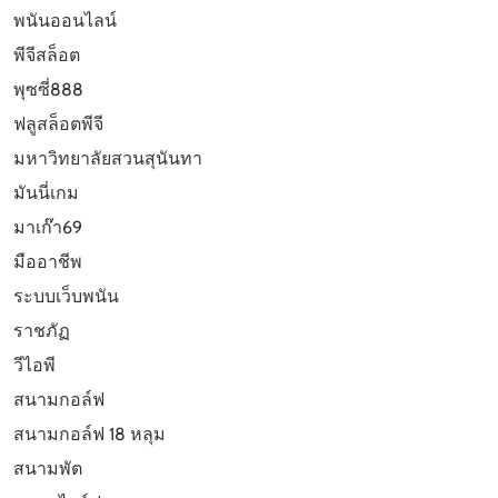
พนันออนไลน์
พีจีสล็อต
พุซซี่888
ฟลูสล็อตพีจี
มหาวิทยาลัยสวนสุนันทา
มันนี่เกม
มาเก๊า69
มืออาชีพ
ระบบเว็บพนัน
ราชภัฏ
วีไอพี
สนามกอล์ฟ
สนามกอล์ฟ 18 หลุม
สนามพัต