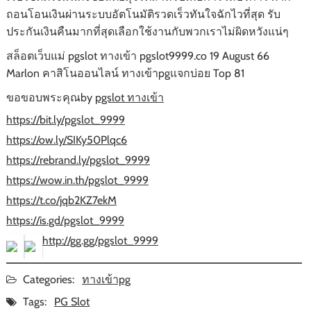
ถอนโอนเงินผ่านระบบอัตโนมัติรวดเร็วทันใจฉักไวที่สุด รับ
ประกันเงินคืนมากที่สุดเลือกใช้งานกับพวกเราไม่ผิดหวังแน่ๆ
สล็อตเว็บแม่ pgslot ทางเข้า pgslot9999.co 19 August 66
Marlon คาสิโนออนไลน์ ทางเข้าpgแจกบ่อย Top 81
ขอขอบพระคุณby
pgslot ทางเข้า
https://bit.ly/pgslot_9999
https://ow.ly/SIKy50Plqc6
https://rebrand.ly/pgslot_9999
https://wow.in.th/pgslot_9999
https://t.co/jqb2KZ7ekM
https://is.gd/pgslot_9999
http://gg.gg/pgslot_9999
Categories:
ทางเข้าpg
Tags:
PG Slot