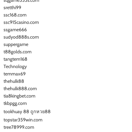
sqgame555s.com
sretthi99
ssc168.com
ssc915casino.com
ssgame666
sudyod888s.com
suppergame
t88golds.com
tangtem168
Technology
temmax69
thehulk88
thehulk888.com
tia8kingbet.com
tkbpgg.com
tookhuay 88 ถูกหวย88
topstar359win.com
tree78999.com