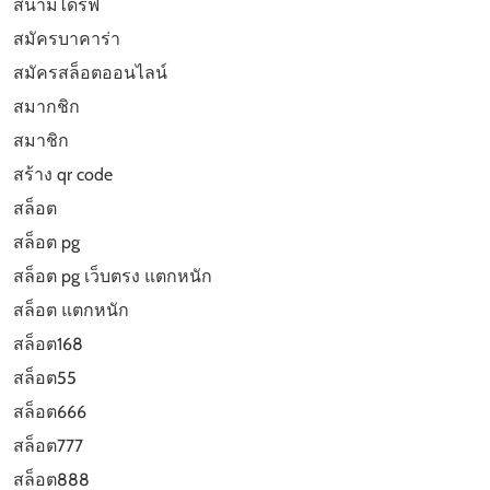
สนามไดร์ฟ
สมัครบาคาร่า
สมัครสล็อตออนไลน์
สมากชิก
สมาชิก
สร้าง qr code
สล็อต
สล็อต pg
สล็อต pg เว็บตรง แตกหนัก
สล็อต แตกหนัก
สล็อต168
สล็อต55
สล็อต666
สล็อต777
สล็อต888