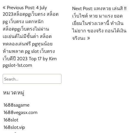
แนะแนว
Previous Post: 4 July
Next Post: แทงหวย เล่นสิ !!
2023สล็อตpgเว็บตรง สล็อต
เรื่อง
เว็บไซต์ หวย มาแรง ยอด
pg เว็บตรง แตกหนัก
เยี่ยมในช่วงเวลานี้ ทำเงิน
สล็อตpgเว็บตรงไม่ผ่าน
ไม่ยาก ของจริง ถอนได้เงิน
เอเย่นต์ไม่มีขั้นต่ํา สล็อต
จริงนะ
ทดลองเล่นฟรี pgทุนน้อย
ห้ามพลาด pg slot เว็บตรง
เว็บดีปี 2023 Top 17 by Kim
pgslot-1st.com
หมวดหมู่
1688sagame
1688vegasx.com
168slot
168slot.vip