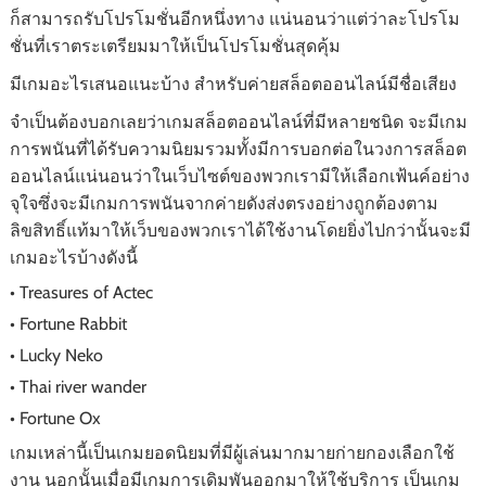
ก็สามารถรับโปรโมชั่นอีกหนึ่งทาง แน่นอนว่าแต่ว่าละโปรโม
ชั่นที่เราตระเตรียมมาให้เป็นโปรโมชั่นสุดคุ้ม
มีเกมอะไรเสนอแนะบ้าง สำหรับค่ายสล็อตออนไลน์มีชื่อเสียง
จำเป็นต้องบอกเลยว่าเกมสล็อตออนไลน์ที่มีหลายชนิด จะมีเกม
การพนันที่ได้รับความนิยมรวมทั้งมีการบอกต่อในวงการสล็อต
ออนไลน์แน่นอนว่าในเว็บไซต์ของพวกเรามีให้เลือกเฟ้นค์อย่าง
จุใจซึ่งจะมีเกมการพนันจากค่ายดังส่งตรงอย่างถูกต้องตาม
ลิขสิทธิ์แท้มาให้เว็บของพวกเราได้ใช้งานโดยยิ่งไปกว่านั้นจะมี
เกมอะไรบ้างดังนี้
• Treasures of Actec
• Fortune Rabbit
• Lucky Neko
• Thai river wander
• Fortune Ox
เกมเหล่านี้เป็นเกมยอดนิยมที่มีผู้เล่นมากมายก่ายกองเลือกใช้
งาน นอกนั้นเมื่อมีเกมการเดิมพันออกมาให้ใช้บริการ เป็นเกม