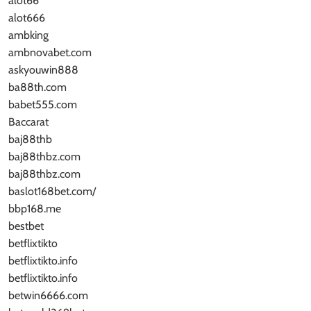
alot66
alot666
ambking
ambnovabet.com
askyouwin888
ba88th.com
babet555.com
Baccarat
baj88thb
baj88thbz.com
baj88thbz.com
baslot168bet.com/
bbp168.me
bestbet
betflixtikto
betflixtikto.info
betflixtikto.info
betwin6666.com