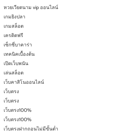
หวยเวียดนาม vip ออนไลน์
เกมยิงปลา
เกมสล็อต
เครดิตฟรี
เซ็กซี่บาคาร่า
เทคนิคเบื้องต้น
เปิดเว็บพนัน
เล่นสล็อต
เว็บคาสิโนออนไลน์
เว็บตรง
เว็บตรง
เว็บตรง100%
เว็บตรง100%
เว็บตรงฝากถอนไม่มีขั้นต่ำ