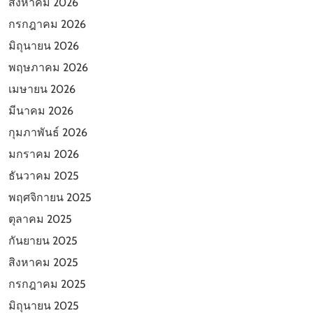
สิงหาคม 2026
กรกฎาคม 2026
มิถุนายน 2026
พฤษภาคม 2026
เมษายน 2026
มีนาคม 2026
กุมภาพันธ์ 2026
มกราคม 2026
ธันวาคม 2025
พฤศจิกายน 2025
ตุลาคม 2025
กันยายน 2025
สิงหาคม 2025
กรกฎาคม 2025
มิถุนายน 2025