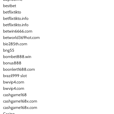
bestbet
betflixtikto
betflixtikto.info
betflixtikto.info
betwin6666.com
betworld369hot.com
bio285th.com
bng55
bombet888.win
bonus888
boonlert1688.com
brazil999 slot
bwvip4.com
bwvip4.com
cashgame168
cashgame168x.com
cashgame168x.com
Casino