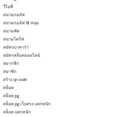
วีไอพี
สนามกอล์ฟ
สนามกอล์ฟ 18 หลุม
สนามพัต
สนามไดร์ฟ
สมัครบาคาร่า
สมัครสล็อตออนไลน์
สมากชิก
สมาชิก
สร้าง qr code
สล็อต
สล็อต pg
สล็อต pg เว็บตรง แตกหนัก
สล็อต แตกหนัก