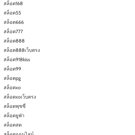
สล็อต168
สล็อต55
สล็อต666
สล็อต777
สล็อต888
สล็อต888เว็บตรง
สล็อต918kiss
สล็อต99
สล็อตpg
สล็อตxo
สล็อตxoเว็บตรง
สล็อตพุซซี่
สล็อตยูฟ่า
สล็อตสด
สล็อตออนไลน์