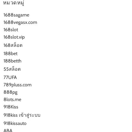
หมวดหมู่
1688sagame
1688vegasx.com
168slot
168slot.vip
168สล็อต
188bet
188betth
55สล็อต
77UFA
789pluss.com
888pg
8lots.me
918Kiss
918kiss เข้าสู่ระบบ
918kissauto
ABA