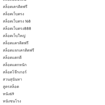
สล็อตเครดิตฟรี
สล็อตเว็บตรง
สล็อตเว็บตรง 168
สล็อตเว็บตรง888
สล็อตเว็บใหญ่
สล็อตเเครดิตฟรี
สล็อตแจกเครดิตฟรี
สล็อตแตกดี
สล็อตแตกหนัก
สล็อตโจ๊กเกอร์
สวนสุนันทา
สูตรสล็อต
หนัง69
หนังชนโรง