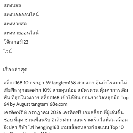
แทงบอล
แทงบอลออนไลน์
แทงหวยสด
แทงหวยออนไลน์
โจ๊กเกอร์123
ไวน์
เรื่องล่าสุด
สล็อต168 10 กรกฎา 69 tangtem168 สายแตก ลุ้นกำไรแบบไม่
เสียฟีล ทุกยอดฝาก 10% สายทุนน้อย สมัครด่วน คุ้มค่าการเดิม
พัน ที่สุดในวงการ สล็อต168 เข้าให้ทัน ก่อนรางวัลหลุดมือ Top
64 by August tangtem168e.com
เครดิตฟรี 8 กรกฎาคม 2026 เครดิตฟรี เกมสล็อต ที่ผู้เล่นชื่น
ชอบ ที่สุด ชวนเพื่อนรับ 2 เด้ง ฝาก-ถอน รวดเร็ว ไลฟ์สด สล็อต
ยิงปลา กีฬา ไพ่ hengjing168 เกมสล็อตหลายร้อยแบบ Top 10