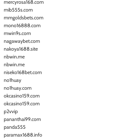
mercyrosa168.com
mib555s.com
mmgoldsbets.com
mono16888.com
mwin9s.com
nagawaybet.com
nakoya1688.site
nbwin.me
nbwin.me
niseko168bet.com
no1huay
no1huay.com
okcasino159.com
okcasino159.com
p2vvip
pananthai99.com
panda555
paramax1688.info