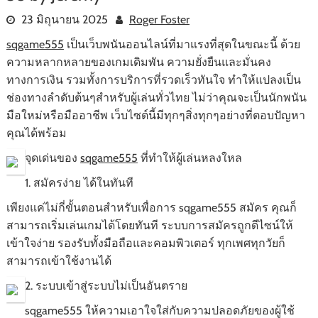
23 มิถุนายน 2025
Roger Foster
sqgame555
เป็นเว็บพนันออนไลน์ที่มาแรงที่สุดในขณะนี้ ด้วย
ความหลากหลายของเกมเดิมพัน ความยั่งยืนและมั่นคง
ทางการเงิน รวมทั้งการบริการที่รวดเร็วทันใจ ทำให้แปลงเป็น
ช่องทางลำดับต้นๆสำหรับผู้เล่นทั่วไทย ไม่ว่าคุณจะเป็นนักพนัน
มือใหม่หรือมืออาชีพ เว็บไซต์นี้มีทุกๆสิ่งทุกๆอย่างที่ตอบปัญหา
คุณได้พร้อม
จุดเด่นของ
sqgame555
ที่ทำให้ผู้เล่นหลงใหล
1. สมัครง่าย ได้ในทันที
เพียงแค่ไม่กี่ขั้นตอนสำหรับเพื่อการ sqgame555 สมัคร คุณก็
สามารถเริ่มเล่นเกมได้โดยทันที ระบบการสมัครถูกดีไซน์ให้
เข้าใจง่าย รองรับทั้งมือถือและคอมพิวเตอร์ ทุกเพศทุกวัยก็
สามารถเข้าใช้งานได้
2. ระบบเข้าสู่ระบบไม่เป็นอันตราย
sqgame555 ให้ความเอาใจใส่กับความปลอดภัยของผู้ใช้