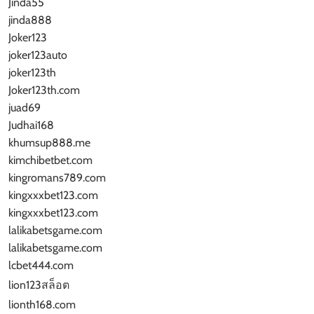
Jinda55
jinda888
Joker123
joker123auto
joker123th
Joker123th.com
juad69
Judhai168
khumsup888.me
kimchibetbet.com
kingromans789.com
kingxxxbet123.com
kingxxxbet123.com
lalikabetsgame.com
lalikabetsgame.com
lcbet444.com
lion123สล็อต
lionth168.com