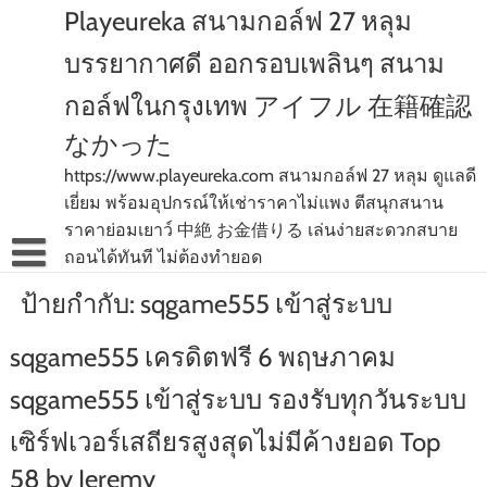
Skip
Playeureka สนามกอล์ฟ 27 หลุม
to
content
บรรยากาศดี ออกรอบเพลินๆ สนาม
กอล์ฟในกรุงเทพ アイフル 在籍確認
なかった
https://www.playeureka.com สนามกอล์ฟ 27 หลุม ดูแลดี
เยี่ยม พร้อมอุปกรณ์ให้เช่าราคาไม่แพง ตีสนุกสนาน
ราคาย่อมเยาว์ 中絶 お金借りる เล่นง่ายสะดวกสบาย
ถอนได้ทันที ไม่ต้องทำยอด
ป้ายกำกับ:
sqgame555 เข้าสู่ระบบ
sqgame555 เครดิตฟรี 6 พฤษภาคม
sqgame555 เข้าสู่ระบบ รองรับทุกวันระบบ
เซิร์ฟเวอร์เสถียรสูงสุดไม่มีค้างยอด Top
58 by Jeremy