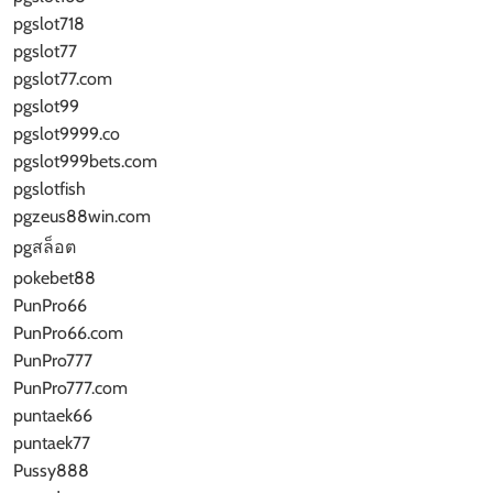
pgslot718
pgslot77
pgslot77.com
pgslot99
pgslot9999.co
pgslot999bets.com
pgslotfish
pgzeus88win.com
pgสล็อต
pokebet88
PunPro66
PunPro66.com
PunPro777
PunPro777.com
puntaek66
puntaek77
Pussy888