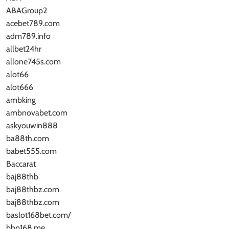
ABAGroup2
acebet789.com
adm789.info
allbet24hr
allone745s.com
alot66
alot666
ambking
ambnovabet.com
askyouwin888
ba88th.com
babet555.com
Baccarat
baj88thb
baj88thbz.com
baj88thbz.com
baslot168bet.com/
bbp168.me