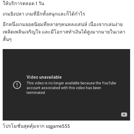
ให้บริการตลอด 1 วัน
เกมยิงปลา เกมที่อีกทั้งสนุกและก็ได้กำไร
อีกหนึ่งเกมยอดนิยมที่หลายๆคนหลงเสน่ห์ เนื่องจากเล่นง่าย
เพลิดเพลินเจริญใจ และมีโอกาสทำเงินได้สูงมากมายในเวลา
สั้นๆ
โปรโมชั่นสุดคุ้มจาก sqgame555