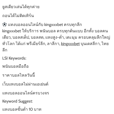
ยูสเดียวเล่นได้ทุกค่าย
ถอนได้ไม่ติดเทิร์น
แทงบอลออนไลน์กับ kingxxxbet ครบทุกลีก
kingxxxbet ให้บริการ พนันบอล ครบทุกต้นแบบ อีกทั้ง บอลคน
เดียว, บอลสเต็ป, บอลสด, แทงสูง-ต่ำ, เตะมุม ครอบคลุมลีกใหญ่
ทั่วโลก ได้แก่ พรีเมียร์ลีก, ลาลีกา,
kingxxxbet
บุนเดสลีกา, ไทย
ลีก
LSI Keywords:
พนันบอลมือถือ
ราคาบอลไหลวันนี้
เว็บแทงบอลไม่ผ่านเอเย่นต์
แทงบอลออนไลน์ครบวงจร
Keyword Suggest:
แทงบอลขั้นต่ำ 10 บาท