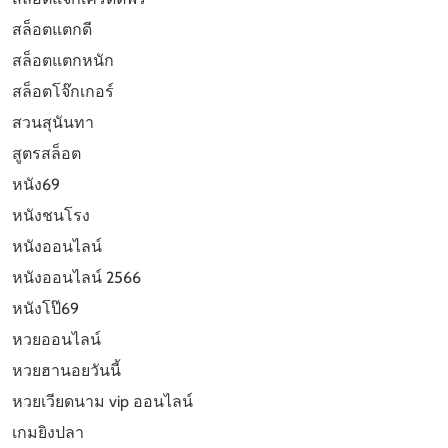
สล็อตแตกดี
สล็อตแตกหนัก
สล็อตโจ๊กเกอร์
สวนสุนันทา
สูตรสล็อต
หนัง69
หนังชนโรง
หนังออนไลน์
หนังออนไลน์ 2566
หนังโป๊69
หวยออนไลน์
หวยฮานอยวันนี้
หวยเวียดนาม vip ออนไลน์
เกมยิงปลา