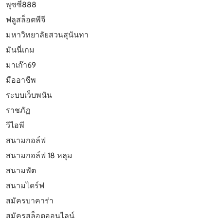
พุซซี่888
ฟลูสล็อตพีจี
มหาวิทยาลัยสวนสุนันทา
มันนี่เกม
มาเก๊า69
มืออาชีพ
ระบบเว็บพนัน
ราชภัฏ
วีไอพี
สนามกอล์ฟ
สนามกอล์ฟ 18 หลุม
สนามพัต
สนามไดร์ฟ
สมัครบาคาร่า
สมัครสล็อตออนไลน์