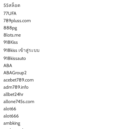
55สล็อต
77UFA
789pluss.com
888pg
8lots.me
918Kiss
918kiss เข้าสู่ระบบ
918kissauto
ABA
ABAGroup2
acebet789.com
adm789.info
allbet24hr
allone745s.com
alot66
alot666
ambking