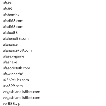
ufa191
ufa89
ufabombx
ufad168.com
ufad168.com
ufafox88
ufaheno88.com
ufanance
ufanance789.com
ufasexygame
ufasnake
ufasocietyth.com
ufawinner88
uk369clubs.com
usa899.com
vegasisland168bet.com
vegasisland168bet.com
ver888.vip