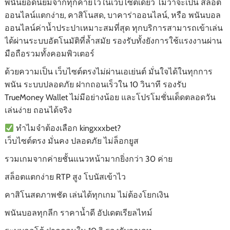
พนันยอดนิยมจากทุกค่ายไว้ในเว็บไซต์เดียว ไม่ว่าจะเป็น สล็อต
ออนไลน์แตกง่าย, คาสิโนสด, บาคาร่าออนไลน์, หรือ พนันบอล
ออนไลน์ค่าน้ำประปาเหมาะสมที่สุด ทุกบริการสามารถเข้าเล่น
ได้ผ่านระบบอัตโนมัติที่ล้ำสมัย รองรับทั้งยังการใช้แรงงานผ่าน
มือถือรวมทั้งคอมพิวเตอร์
ด้วยความเป็น เว็บไซต์ตรงไม่ผ่านเอเย่นต์ มั่นใจได้ในทุกการ
พนัน ระบบปลอดภัย ฝากถอนเร็วใน 10 วินาที รองรับ
TrueMoney Wallet ไม่มีอย่างน้อย และโปรโมชั่นเด็ดตลอดวัน
เล่นง่าย ถอนได้จริง
ทำไมจำต้องเลือก kingxxxbet?
เว็บไซต์ตรง มั่นคง ปลอดภัย ไม่ล็อกยูส
รวมเกมจากค่ายชั้นแนวหน้ามากยิ่งกว่า 30 ค่าย
สล็อตแตกง่าย RTP สูง โบนัสเข้าไว
คาสิโนสดภาพชัด เล่นได้ทุกเกม ไม่ต้องโยกเงิน
พนันบอลทุกลีก ราคาน้ำดี อัปเดตเรียลไทม์