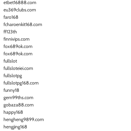
etbet16888.com
eu369clubs.com
faro168
fcharoenkit168.com
ff123th
finnivips.com
fox689ok.com
fox689ok.com
fullslot
fullsloteiei.com
fullslotpg
fullslotpg168.com
funny18
gem99ths.com
gobaza88.com
happy168
hengheng9899.com
hengjing168