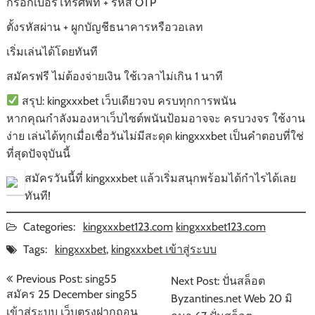
กรอกเบอร์โทรศัพท์ + รหัส OTP
ตั้งรหัสผ่าน + ผูกบัญชีธนาคารหรือวอเลท
เริ่มเล่นได้โดยทันที
สมัครฟรี ไม่ต้องจ่ายเงิน ใช้เวลาไม่เกิน 1 นาที
สรุป: kingxxxbet เว็บเดียวจบ ครบทุกการพนัน
หากคุณกำลังมองหาเว็บไซต์พนันป้อมอาจจะ ครบวงจร ใช้งาน
ง่าย เล่นได้ทุกเมื่อเชื่อวันไม่มีสะดุด kingxxxbet เป็นคำตอบที่ใช่
ที่สุดปัจจุบันนี้
สมัครวันนี้ที่ kingxxxbet แล้วเริ่มสนุกพร้อมได้กำไรได้เลย
ทันที!
Categories:
kingxxxbet123.com
kingxxxbet123.com
Tags:
kingxxxbet
,
kingxxxbet เข้าสู่ระบบ
แนะแนว
Previous Post: sing55
Next Post: ปั่นสล็อต
สมัคร 25 December sing55
เรื่อง
Byzantines.net Web 20 มิ
เข้าสู่ระบบ เว็บตรงฝากถอน