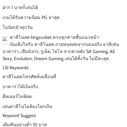
ฝาก 1 บาทก็เล่นได้
เกมได้รับความนิยม PG ล่าสุด
โบนัสเข้าทุกวัน
คาสิโนสด kingxxxbet ครบทุกค่ายชั้นแนวหน้า
บันเทิงใจกับ คาสิโนสด ถ่ายทอดสดจากบ่อนจริง อาทิเช่น
บาคาร่า, เสือมังกร, รูเล็ต, ไฮโล จากค่ายดัง SA Gaming, AE
Sexy, Evolution, Dream Gaming เล่นได้ทั้งวัน ไม่มีสะดุด
LSI Keywords:
คาสิโนสดโทรศัพท์เคลื่อนที่
บาคาร่าได้เงินจริง
ดีลเลอร์ไลฟ์สด
เล่นคาสิโนไม่ต้องโยกเงิน
Keyword Suggest:
เดิมพันอย่างต่ำ 10 บาท