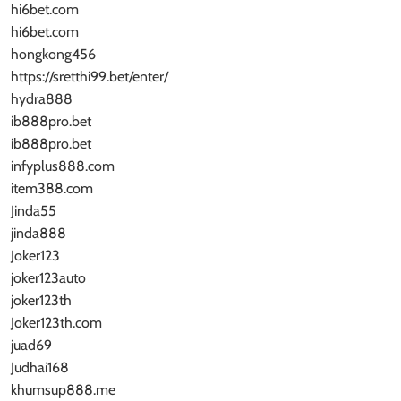
hi6bet.com
hi6bet.com
hongkong456
https://sretthi99.bet/enter/
hydra888
ib888pro.bet
ib888pro.bet
infyplus888.com
item388.com
Jinda55
jinda888
Joker123
joker123auto
joker123th
Joker123th.com
juad69
Judhai168
khumsup888.me