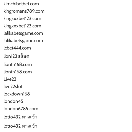
kimchibetbet.com
kingromans789.com
kingxxxbet123.com
kingxxxbet123.com
lalikabetsgame.com
lalikabetsgame.com
lcbet444.com
lion123สล็อต
lionth168.com
lionth168.com
Live22
live22slot
lockdown168
london45
london6789.com
lotto432 ทางเข้า
lotto432 ทางเข้า